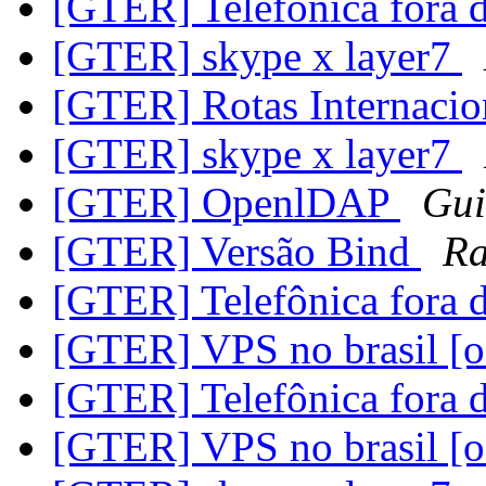
[GTER] Telefônica fora 
[GTER] skype x layer7
[GTER] Rotas Internacio
[GTER] skype x layer7
[GTER] OpenlDAP
Gui
[GTER] Versão Bind
Ra
[GTER] Telefônica fora 
[GTER] VPS no brasil [o
[GTER] Telefônica fora 
[GTER] VPS no brasil [o