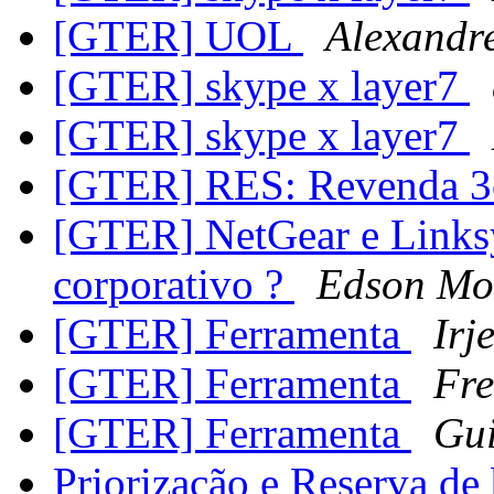
[GTER] UOL
Alexandr
[GTER] skype x layer7
[GTER] skype x layer7
[GTER] RES: Revenda 
[GTER] NetGear e Linksy
corporativo ?
Edson Mo
[GTER] Ferramenta
Irj
[GTER] Ferramenta
Fre
[GTER] Ferramenta
Gui
Priorização e Reserva d