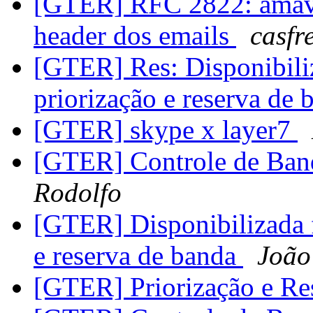
[GTER] RFC 2822: amavis
header dos emails
casfr
[GTER] Res: Disponibiliz
priorização e reserva de
[GTER] skype x layer7
[GTER] Controle de Band
Rodolfo
[GTER] Disponibilizada f
e reserva de banda
João
[GTER] Priorização e Re