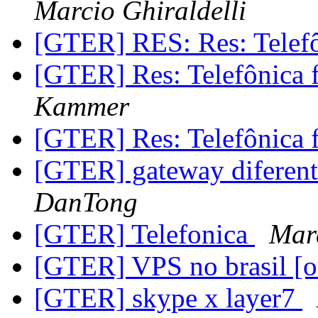
Marcio Ghiraldelli
[GTER] RES: Res: Telefô
[GTER] Res: Telefônica 
Kammer
[GTER] Res: Telefônica 
[GTER] gateway diferente
DanTong
[GTER] Telefonica
Marc
[GTER] VPS no brasil [o
[GTER] skype x layer7