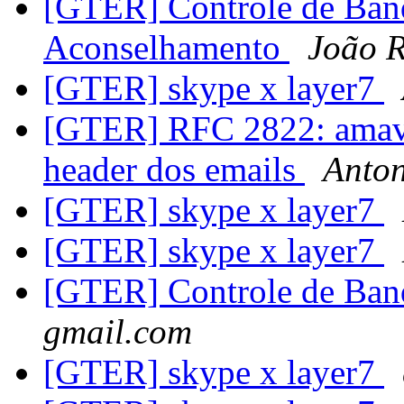
[GTER] Controle de Banda
Aconselhamento
João R
[GTER] skype x layer7
[GTER] RFC 2822: amavis
header dos emails
Anton
[GTER] skype x layer7
[GTER] skype x layer7
[GTER] Controle de Band
gmail.com
[GTER] skype x layer7