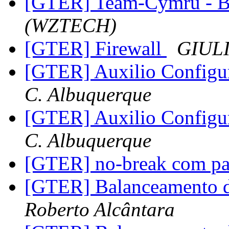
[GTER] Team-Cymru -
(WZTECH)
[GTER] Firewall
GIUL
[GTER] Auxilio Config
C. Albuquerque
[GTER] Auxilio Config
C. Albuquerque
[GTER] no-break com pa
[GTER] Balanceamento 
Roberto Alcântara