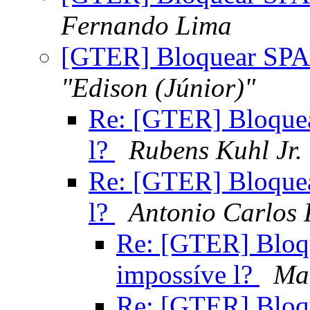
Fernando Lima
[GTER] Bloquear SPAM
"Edison (Júnior)"
Re: [GTER] Bloquea
l?
Rubens Kuhl Jr.
Re: [GTER] Bloquea
l?
Antonio Carlos 
Re: [GTER] Bloq
impossíve l?
Ma
Re: [GTER] Bloq