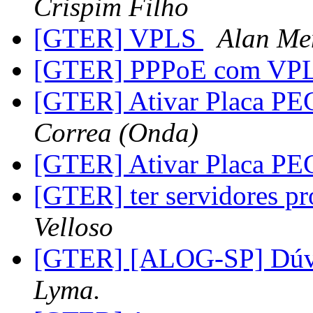
Crispim Filho
[GTER] VPLS
Alan Me
[GTER] PPPoE com VP
[GTER] Ativar Placa P
Correa (Onda)
[GTER] Ativar Placa P
[GTER] ter servidores pr
Velloso
[GTER] [ALOG-SP] Dúvi
Lyma.