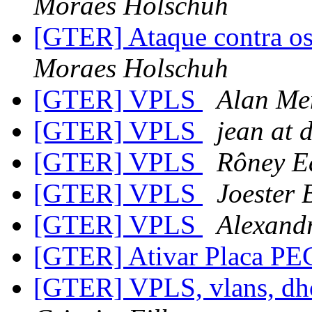
Moraes Holschuh
[GTER] Ataque contra os
Moraes Holschuh
[GTER] VPLS
Alan Me
[GTER] VPLS
jean at 
[GTER] VPLS
Rôney E
[GTER] VPLS
Joester 
[GTER] VPLS
Alexandr
[GTER] Ativar Placa P
[GTER] VPLS, vlans, dhc