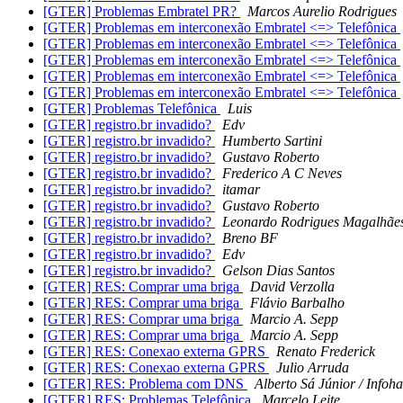
[GTER] Problemas Embratel PR?
Marcos Aurelio Rodrigues
[GTER] Problemas em interconexão Embratel <=> Telefônica
[GTER] Problemas em interconexão Embratel <=> Telefônica
[GTER] Problemas em interconexão Embratel <=> Telefônica
[GTER] Problemas em interconexão Embratel <=> Telefônica
[GTER] Problemas em interconexão Embratel <=> Telefônica
[GTER] Problemas Telefônica
Luis
[GTER] registro.br invadido?
Edv
[GTER] registro.br invadido?
Humberto Sartini
[GTER] registro.br invadido?
Gustavo Roberto
[GTER] registro.br invadido?
Frederico A C Neves
[GTER] registro.br invadido?
itamar
[GTER] registro.br invadido?
Gustavo Roberto
[GTER] registro.br invadido?
Leonardo Rodrigues Magalhãe
[GTER] registro.br invadido?
Breno BF
[GTER] registro.br invadido?
Edv
[GTER] registro.br invadido?
Gelson Dias Santos
[GTER] RES: Comprar uma briga
David Verzolla
[GTER] RES: Comprar uma briga
Flávio Barbalho
[GTER] RES: Comprar uma briga
Marcio A. Sepp
[GTER] RES: Comprar uma briga
Marcio A. Sepp
[GTER] RES: Conexao externa GPRS
Renato Frederick
[GTER] RES: Conexao externa GPRS
Julio Arruda
[GTER] RES: Problema com DNS
Alberto Sá Júnior / Infoha
[GTER] RES: Problemas Telefônica
Marcelo Leite