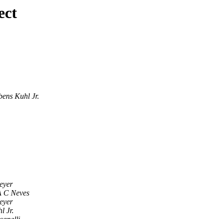
ect
ens Kuhl Jr.
eyer
A C Neves
eyer
l Jr.