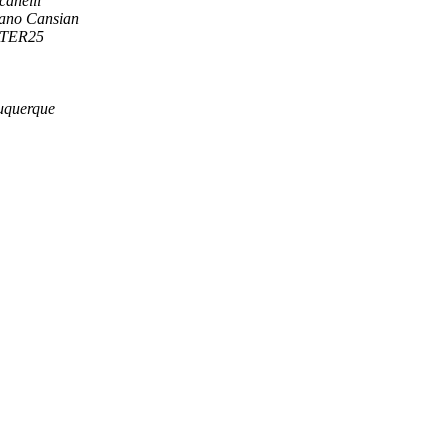
canelli
ano Cansian
GTER25
uquerque