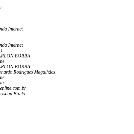
br
nda Internet
nda Internet
)
ARLON BORBA
ine
ARLON BORBA
onardo Rodrigues Magalhães
ine
niz
enline.com.br
istian Broilo