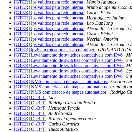
[GTER] Ips validos para rede interna
Marcio Antunes
[GTER] Ips validos para rede interna
bruno at openline.com.
[GTER] Ips validos para rede interna
Carlos Picioli
[GTER] Ips validos para rede interna
Hermógenes Junior
[GTER] Ips validos para rede interna
Lao DanTong
[GTER] Ips validos para rede interna
Alexandre J. Correa - O
[GTER] Ips validos para rede interna
Carlos Picioli
[GTER] Ips validos para rede interna
Neerlan Amorim
[GTER] Ips validos para rede interna
Alexandre J. Correa - O
[GTER] ipv6 em roteadores cisco e juniper
GIULIANO (UOL
[GTER] Levantamento de switches compatíveis com IPv6
M
[GTER] Levantamento de switches compatíveis com IPv6
Sh
[GTER] Levantamento de switches compatíveis com IPv6
M
[GTER] Levantamento de switches compatíveis com IPv6
Le
[GTER] Levantamento de switches compatíveis com IPv6
Sh
[GTER] NMS com criacao de mapas automaticos
Everton Di
[GTER] NMS com criacao de mapas automaticos
bruno at op
[GTER] NMS com criacao de mapas automaticos
Rodrigo Chr
[GTER] Oi-BrT
Luis
[GTER] Oi-BrT
Rodrigo Christian Broilo
[GTER] Oi-BrT
Henrique Terada
[GTER] Oi-BrT
André Souza
[GTER] Oi-BrT
Bruno at openline.com.br
[GTER] Oi-BrT
Carlos Carneiro
[GTER] Oi-BrT
Tukso Antartiko