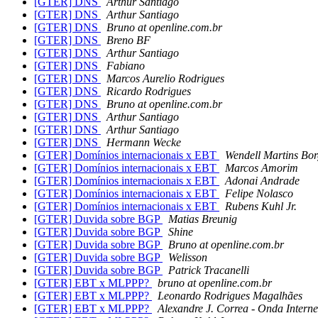
[GTER] DNS
Arthur Santiago
[GTER] DNS
Arthur Santiago
[GTER] DNS
Bruno at openline.com.br
[GTER] DNS
Breno BF
[GTER] DNS
Arthur Santiago
[GTER] DNS
Fabiano
[GTER] DNS
Marcos Aurelio Rodrigues
[GTER] DNS
Ricardo Rodrigues
[GTER] DNS
Bruno at openline.com.br
[GTER] DNS
Arthur Santiago
[GTER] DNS
Arthur Santiago
[GTER] DNS
Hermann Wecke
[GTER] Domínios internacionais x EBT
Wendell Martins Bor
[GTER] Domínios internacionais x EBT
Marcos Amorim
[GTER] Domínios internacionais x EBT
Adonai Andrade
[GTER] Domínios internacionais x EBT
Felipe Nolasco
[GTER] Domínios internacionais x EBT
Rubens Kuhl Jr.
[GTER] Duvida sobre BGP
Matias Breunig
[GTER] Duvida sobre BGP
Shine
[GTER] Duvida sobre BGP
Bruno at openline.com.br
[GTER] Duvida sobre BGP
Welisson
[GTER] Duvida sobre BGP
Patrick Tracanelli
[GTER] EBT x MLPPP?
bruno at openline.com.br
[GTER] EBT x MLPPP?
Leonardo Rodrigues Magalhães
[GTER] EBT x MLPPP?
Alexandre J. Correa - Onda Interne