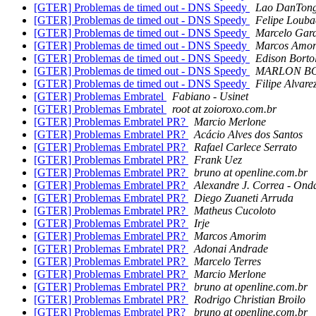
[GTER] Problemas de timed out - DNS Speedy
Lao DanTon
[GTER] Problemas de timed out - DNS Speedy
Felipe Louba
[GTER] Problemas de timed out - DNS Speedy
Marcelo Gard
[GTER] Problemas de timed out - DNS Speedy
Marcos Amo
[GTER] Problemas de timed out - DNS Speedy
Edison Borto
[GTER] Problemas de timed out - DNS Speedy
MARLON B
[GTER] Problemas de timed out - DNS Speedy
Filipe Alvare
[GTER] Problemas Embratel
Fabiano - Usinet
[GTER] Problemas Embratel
root at zoioroxo.com.br
[GTER] Problemas Embratel PR?
Marcio Merlone
[GTER] Problemas Embratel PR?
Acácio Alves dos Santos
[GTER] Problemas Embratel PR?
Rafael Carlece Serrato
[GTER] Problemas Embratel PR?
Frank Uez
[GTER] Problemas Embratel PR?
bruno at openline.com.br
[GTER] Problemas Embratel PR?
Alexandre J. Correa - Onda
[GTER] Problemas Embratel PR?
Diego Zuaneti Arruda
[GTER] Problemas Embratel PR?
Matheus Cucoloto
[GTER] Problemas Embratel PR?
Irje
[GTER] Problemas Embratel PR?
Marcos Amorim
[GTER] Problemas Embratel PR?
Adonai Andrade
[GTER] Problemas Embratel PR?
Marcelo Terres
[GTER] Problemas Embratel PR?
Marcio Merlone
[GTER] Problemas Embratel PR?
bruno at openline.com.br
[GTER] Problemas Embratel PR?
Rodrigo Christian Broilo
[GTER] Problemas Embratel PR?
bruno at openline.com.br