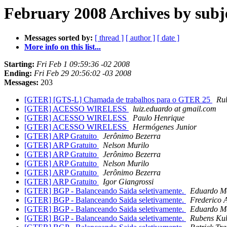
February 2008 Archives by subj
Messages sorted by:
[ thread ]
[ author ]
[ date ]
More info on this list...
Starting:
Fri Feb 1 09:59:36 -02 2008
Ending:
Fri Feb 29 20:56:02 -03 2008
Messages:
203
[GTER] [GTS-L] Chamada de trabalhos para o GTER 25
Rub
[GTER] ACESSO WIRELESS
luiz.eduardo at gmail.com
[GTER] ACESSO WIRELESS
Paulo Henrique
[GTER] ACESSO WIRELESS
Hermógenes Junior
[GTER] ARP Gratuito
Jerônimo Bezerra
[GTER] ARP Gratuito
Nelson Murilo
[GTER] ARP Gratuito
Jerônimo Bezerra
[GTER] ARP Gratuito
Nelson Murilo
[GTER] ARP Gratuito
Jerônimo Bezerra
[GTER] ARP Gratuito
Igor Giangrossi
[GTER] BGP - Balanceando Saida seletivamente.
Eduardo M
[GTER] BGP - Balanceando Saida seletivamente.
Frederico 
[GTER] BGP - Balanceando Saida seletivamente.
Eduardo M
[GTER] BGP - Balanceando Saida seletivamente.
Rubens Kuh