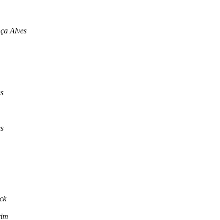
ça Alves
s
s
ck
rim