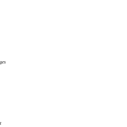
ges
t