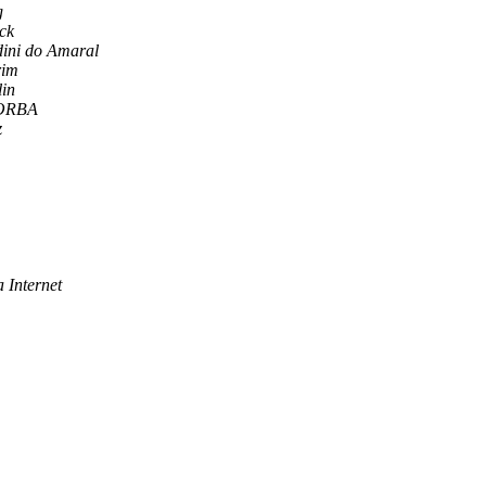
g
ck
ini do Amaral
rim
lin
ORBA
z
 Internet