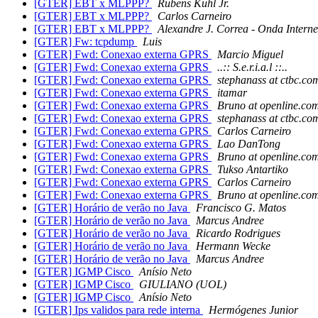
[GTER] EBT x MLPPP?
Rubens Kuhl Jr.
[GTER] EBT x MLPPP?
Carlos Carneiro
[GTER] EBT x MLPPP?
Alexandre J. Correa - Onda Interne
[GTER] Fw: tcpdump
Luis
[GTER] Fwd: Conexao externa GPRS
Marcio Miguel
[GTER] Fwd: Conexao externa GPRS
..:: S.e.r.i.a.l ::..
[GTER] Fwd: Conexao externa GPRS
stephanass at ctbc.co
[GTER] Fwd: Conexao externa GPRS
itamar
[GTER] Fwd: Conexao externa GPRS
Bruno at openline.co
[GTER] Fwd: Conexao externa GPRS
stephanass at ctbc.co
[GTER] Fwd: Conexao externa GPRS
Carlos Carneiro
[GTER] Fwd: Conexao externa GPRS
Lao DanTong
[GTER] Fwd: Conexao externa GPRS
Bruno at openline.co
[GTER] Fwd: Conexao externa GPRS
Tukso Antartiko
[GTER] Fwd: Conexao externa GPRS
Carlos Carneiro
[GTER] Fwd: Conexao externa GPRS
Bruno at openline.co
[GTER] Horário de verão no Java
Francisco G. Matos
[GTER] Horário de verão no Java
Marcus Andree
[GTER] Horário de verão no Java
Ricardo Rodrigues
[GTER] Horário de verão no Java
Hermann Wecke
[GTER] Horário de verão no Java
Marcus Andree
[GTER] IGMP Cisco
Anísio Neto
[GTER] IGMP Cisco
GIULIANO (UOL)
[GTER] IGMP Cisco
Anísio Neto
[GTER] Ips validos para rede interna
Hermógenes Junior