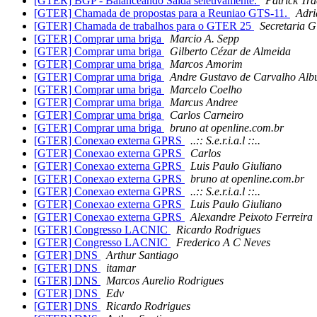
[GTER] BGP - Balanceando Saida seletivamente.
Patrick Tra
[GTER] Chamada de propostas para a Reuniao GTS-11.
Adri
[GTER] Chamada de trabalhos para o GTER 25
Secretaria 
[GTER] Comprar uma briga
Marcio A. Sepp
[GTER] Comprar uma briga
Gilberto Cézar de Almeida
[GTER] Comprar uma briga
Marcos Amorim
[GTER] Comprar uma briga
Andre Gustavo de Carvalho Alb
[GTER] Comprar uma briga
Marcelo Coelho
[GTER] Comprar uma briga
Marcus Andree
[GTER] Comprar uma briga
Carlos Carneiro
[GTER] Comprar uma briga
bruno at openline.com.br
[GTER] Conexao externa GPRS
..:: S.e.r.i.a.l ::..
[GTER] Conexao externa GPRS
Carlos
[GTER] Conexao externa GPRS
Luis Paulo Giuliano
[GTER] Conexao externa GPRS
bruno at openline.com.br
[GTER] Conexao externa GPRS
..:: S.e.r.i.a.l ::..
[GTER] Conexao externa GPRS
Luis Paulo Giuliano
[GTER] Conexao externa GPRS
Alexandre Peixoto Ferreira
[GTER] Congresso LACNIC
Ricardo Rodrigues
[GTER] Congresso LACNIC
Frederico A C Neves
[GTER] DNS
Arthur Santiago
[GTER] DNS
itamar
[GTER] DNS
Marcos Aurelio Rodrigues
[GTER] DNS
Edv
[GTER] DNS
Ricardo Rodrigues