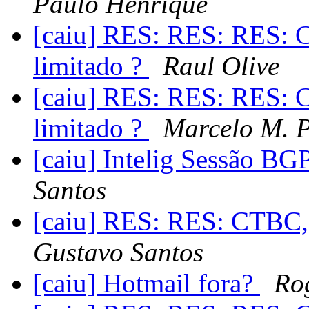
Paulo Henrique
[caiu] RES: RES: RES: C
limitado ?
Raul Olive
[caiu] RES: RES: RES: C
limitado ?
Marcelo M. 
[caiu] Intelig Sessão B
Santos
[caiu] RES: RES: CTBC, t
Gustavo Santos
[caiu] Hotmail fora?
Rog