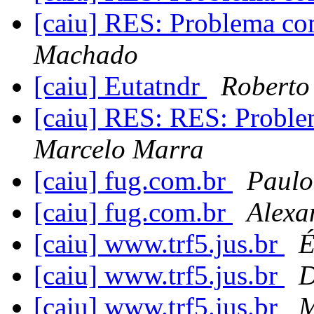
[caiu] RES: Problema co
Machado
[caiu] Eutatndr
Roberto 
[caiu] RES: RES: Proble
Marcelo Marra
[caiu] fug.com.br
Paulo
[caiu] fug.com.br
Alexa
[caiu] www.trf5.jus.br
É
[caiu] www.trf5.jus.br
D
[caiu] www.trf5.jus.br
M