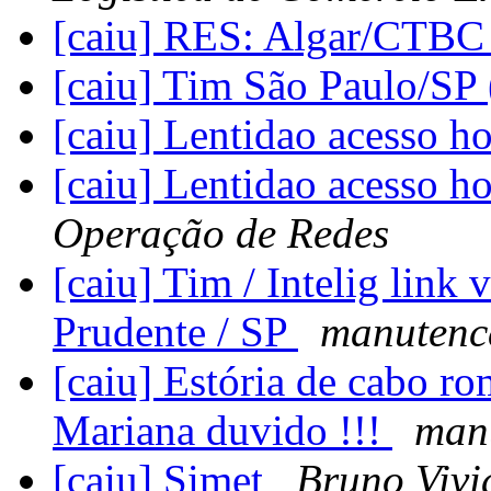
[caiu] RES: Algar/CTBC
[caiu] Tim São Paulo/SP
[caiu] Lentidao acesso h
[caiu] Lentidao acesso h
Operação de Redes
[caiu] Tim / Intelig link 
Prudente / SP
manutenc
[caiu] Estória de cabo r
Mariana duvido !!!
man
[caiu] Simet
Bruno Vivi