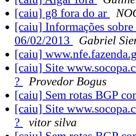
[caiu] g8 fora do ar
NOC
[caiu] Informações sobr
06/02/2013
Gabriel Sie
[caiu] www.nfe.fazenda.
[caiu] Site www.socopa.
?
Provedor Bogus
[caiu] Sem rotas BGP c
[caiu] Site www.socopa.
?
vitor silva
[caiu] Sem rotas BGP c