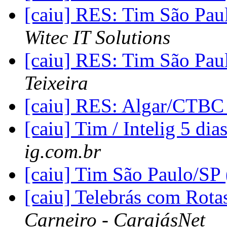
[caiu] RES: Tim São Pau
Witec IT Solutions
[caiu] RES: Tim São Pau
Teixeira
[caiu] RES: Algar/CTBC
[caiu] Tim / Intelig 5 di
ig.com.br
[caiu] Tim São Paulo/SP
[caiu] Telebrás com Rota
Carneiro - CarajásNet