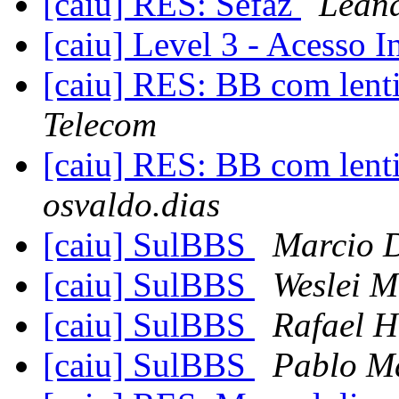
[caiu] RES: Sefaz
Lean
[caiu] Level 3 - Acesso I
[caiu] RES: BB com lenti
Telecom
[caiu] RES: BB com lenti
osvaldo.dias
[caiu] SulBBS
Marcio 
[caiu] SulBBS
Weslei M
[caiu] SulBBS
Rafael H
[caiu] SulBBS
Pablo M