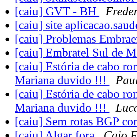
[caiu] GVT - BH
Frede
[caiu] site aplicacao.sau
[caiu] Problemas Embra
[caiu] Embratel Sul de
[caiu] Estória de cabo r
Mariana duvido !!!
Pau
[caiu] Estória de cabo r
Mariana duvido !!!
Luca
[caiu] Sem rotas BGP c
[caiu] Algar fora
Caio F