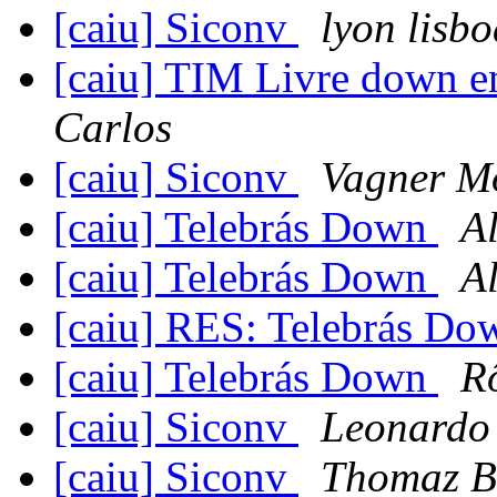
[caiu] Siconv
lyon lisb
[caiu] TIM Livre down 
Carlos
[caiu] Siconv
Vagner Mo
[caiu] Telebrás Down
A
[caiu] Telebrás Down
A
[caiu] RES: Telebrás D
[caiu] Telebrás Down
R
[caiu] Siconv
Leonardo
[caiu] Siconv
Thomaz B