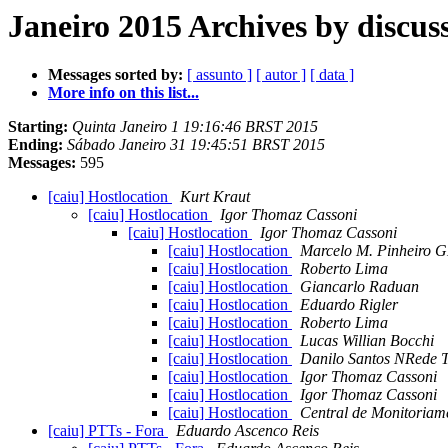
Janeiro 2015 Archives by discus
Messages sorted by:
[ assunto ]
[ autor ]
[ data ]
More info on this list...
Starting:
Quinta Janeiro 1 19:16:46 BRST 2015
Ending:
Sábado Janeiro 31 19:45:51 BRST 2015
Messages:
595
[caiu] Hostlocation
Kurt Kraut
[caiu] Hostlocation
Igor Thomaz Cassoni
[caiu] Hostlocation
Igor Thomaz Cassoni
[caiu] Hostlocation
Marcelo M. Pinheiro G
[caiu] Hostlocation
Roberto Lima
[caiu] Hostlocation
Giancarlo Raduan
[caiu] Hostlocation
Eduardo Rigler
[caiu] Hostlocation
Roberto Lima
[caiu] Hostlocation
Lucas Willian Bocchi
[caiu] Hostlocation
Danilo Santos NRede T
[caiu] Hostlocation
Igor Thomaz Cassoni
[caiu] Hostlocation
Igor Thomaz Cassoni
[caiu] Hostlocation
Central de Monitoriam
[caiu] PTTs - Fora
Eduardo Ascenco Reis