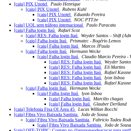
[caiu] PIX Unotel
Paulo Henrique
[caiu] PIX Unotel
Rubens Kuhl
[caiu] PIX Unotel
Eduardo Pereira
[caiu] PIX Unotel
NOC PTT.br
[caiu] UOL sem tráfego internacional
Paulo Paracatu
[caiu] Falha login Itaú
Rafael Scoz
[caiu] RES: Falha login Itaú
Weyder Santos – Shift (Ad
[caiu] Falha login Itaú
Prismatec - Rogério Lemos
[caiu] Falha login Itaú
Marcos JPaula
[caiu] Falha login Itaú
Hermann Wecke
[caiu] Falha login Itaú
Claudio Marcio Pereira - V
[caiu] RES: Falha login Itaú
Weyder Santos
[caiu] RES: Falha login Itaú
Eli Martins
[caiu] RES: Falha login Itaú
Rafael Kassne
[caiu] RES: Falha login Itaú
lyon lisboa
[caiu] RES: Falha login Itaú
Rafael Kassne
[caiu] Falha login Itaú
Hermann Wecke
[caiu] Falha login Itaú
lyon lisboa
[caiu] Falha login Itaú
Marcilio chagas
[caiu] Falha login Itaú
Glauber Derlland
[caiu] Telefonia Fixa OI Área 45
Lucas Willian Bocchi
[caiu] Fibra Vivo Baixada Santista
João de Sousa
[caiu] Fibra Vivo Baixada Santista
Fabricio Tadeu Rod
[caiu] Fibra Vivo Baixada Santista
João de Sous
[caiu] OFF-TOPIC: Contato no @grupopaodeacucar para verifi