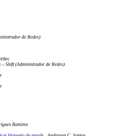
ministrador de Redes)
eltec
 – Shift (Administrador de Redes)
r
r
rigues Ramirez
a
car bloqueio de emails
Anderson C. Santos