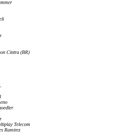
Kammer
li
r
on Cintra (BR)
L
l
ueno
oedler
r
ultiplay Telecom
es Ramirez