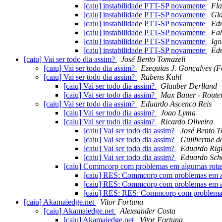
[caiu] instabilidade PTT-SP novamente
Fla
[caiu] instabilidade PTT-SP novamente
Gla
[caiu] instabilidade PTT-SP novamente
Edu
[caiu] instabilidade PTT-SP novamente
Fa
[caiu] instabilidade PTT-SP novamente
Igo
[caiu] instabilidade PTT-SP novamente
Edu
[caiu] Vai ser todo dia assim?
José Bento Tomazeli
[caiu] Vai ser todo dia assim?
Ezequias J. Gonçalves (F
[caiu] Vai ser todo dia assim?
Rubens Kuhl
[caiu] Vai ser todo dia assim?
Glauber Derlland
[caiu] Vai ser todo dia assim?
Max Bauer - Route
[caiu] Vai ser todo dia assim?
Eduardo Ascenco Reis
[caiu] Vai ser todo dia assim?
Joao Lyma
[caiu] Vai ser todo dia assim?
Ricardo Oliveira
[caiu] Vai ser todo dia assim?
José Bento T
[caiu] Vai ser todo dia assim?
Guilherme de
[caiu] Vai ser todo dia assim?
Eduardo Rigl
[caiu] Vai ser todo dia assim?
Eduardo Sch
[caiu] Commcorp com problemas em algumas rot
[caiu] RES: Commcorp com problemas em a
[caiu] RES: Commcorp com problemas em a
[caiu] RES: RES: Commcorp com problema
[caiu] Akamaiedge.net
Vitor Fortuna
[caiu] Akamaiedge.net
Alexsander Costa
[caiu] Akamaiedge.net
Vitor Fortuna