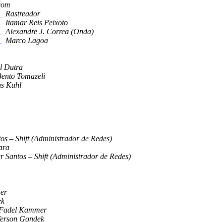
com
m
Rastreador
m
Itamar Reis Peixoto
m
Alexandre J. Correa (Onda)
m
Marco Lagoa
l Dutra
Bento Tomazeli
s Kuhl
os – Shift (Administrador de Redes)
ara
 Santos – Shift (Administrador de Redes)
er
ek
 Fadel Kammer
ferson Gondek