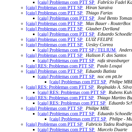
[caiu] Problemas com PTT SP
Fabrício Fadel 
[caiu] Problemas com PTT SP
Hiran Saraiva
[caiu] Problemas com PTT SP
Thiago Farias
[caiu] Problemas com PTT SP
José Bento Tomaze
[caiu] Problemas com PTT SP
Max Bauer - RouterBox
[caiu] Problemas com PTT SP
Glauber Derlland
[caiu] Problemas com PTT SP
Eduardo Schoedle
[caiu] Problemas com PTT SP
LUIZ FELIPE
[caiu] Problemas com PTT SP
Uesley Correa
[caiu] Problemas com PTT SP / TELIUM
Anders
[caiu] Problemas com PTT SP
Halison F. dos Santos
[caiu] Problemas com PTT SP
rafa strassburger
[caiu] RES: Problemas com PTT SP
Paulo Losqui
[caiu] Problemas com PTT SP
Eduardo Batista
[caiu] Problemas com PTT SP
noc em ptt.br
[caiu] Problemas com PTT SP
Philipe MB
[caiu] RES: Problemas com PTT SP
Reginaldo A. Silva
[caiu] RES: Problemas com PTT SP
Rubens Kuh
[caiu] RES: Problemas com PTT SP
Thiago Martins B
[caiu] RES: Problemas com PTT SP
Eduardo Sch
[caiu] Problemas com PTT SP
Philipe MBL
[caiu] Problemas com PTT SP
Eduardo Schoedle
[caiu] Problemas com PTT SP
Philipe - M
[caiu] Problemas com PTT SP
Fabricio Tadeu Rodrigu
[caiu] Problemas com PTT SP
Marcelo Duarte