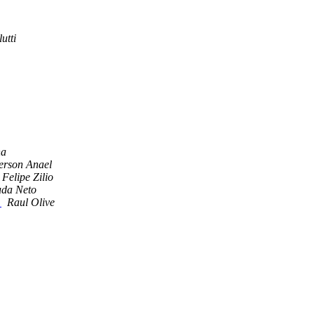
utti
na
erson Anael
 Felipe Zilio
uda Neto
]
Raul Olive