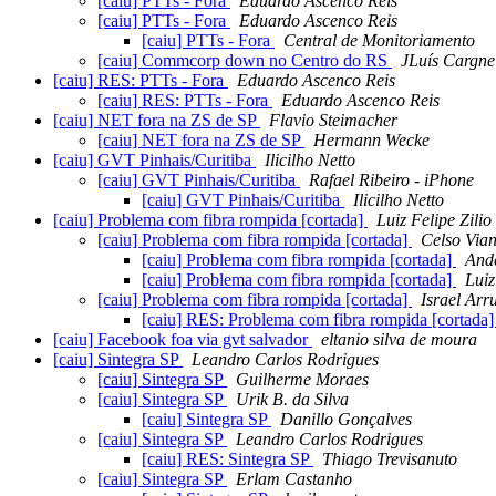
[caiu] PTTs - Fora
Eduardo Ascenco Reis
[caiu] PTTs - Fora
Eduardo Ascenco Reis
[caiu] PTTs - Fora
Central de Monitoriamento
[caiu] Commcorp down no Centro do RS
JLuís Cargnel
[caiu] RES: PTTs - Fora
Eduardo Ascenco Reis
[caiu] RES: PTTs - Fora
Eduardo Ascenco Reis
[caiu] NET fora na ZS de SP
Flavio Steimacher
[caiu] NET fora na ZS de SP
Hermann Wecke
[caiu] GVT Pinhais/Curitiba
Ilicilho Netto
[caiu] GVT Pinhais/Curitiba
Rafael Ribeiro - iPhone
[caiu] GVT Pinhais/Curitiba
Ilicilho Netto
[caiu] Problema com fibra rompida [cortada]
Luiz Felipe Zilio
[caiu] Problema com fibra rompida [cortada]
Celso Via
[caiu] Problema com fibra rompida [cortada]
And
[caiu] Problema com fibra rompida [cortada]
Luiz
[caiu] Problema com fibra rompida [cortada]
Israel Arr
[caiu] RES: Problema com fibra rompida [cortada
[caiu] Facebook foa via gvt salvador
eltanio silva de moura
[caiu] Sintegra SP
Leandro Carlos Rodrigues
[caiu] Sintegra SP
Guilherme Moraes
[caiu] Sintegra SP
Urik B. da Silva
[caiu] Sintegra SP
Danillo Gonçalves
[caiu] Sintegra SP
Leandro Carlos Rodrigues
[caiu] RES: Sintegra SP
Thiago Trevisanuto
[caiu] Sintegra SP
Erlam Castanho