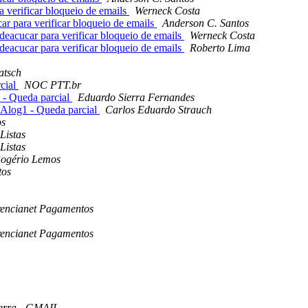
verificar bloqueio de emails
Werneck Costa
 para verificar bloqueio de emails
Anderson C. Santos
acucar para verificar bloqueio de emails
Werneck Costa
acucar para verificar bloqueio de emails
Roberto Lima
atsch
rcial
NOC PTT.br
 - Queda parcial
Eduardo Sierra Fernandes
 Alog1 - Queda parcial
Carlos Eduardo Strauch
os
Listas
Listas
Rogério Lemos
tos
rencianet Pagamentos
rencianet Pagamentos
erra - GMAIL