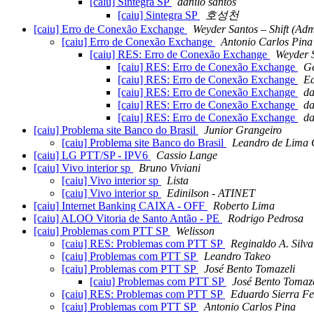
[caiu] Sintegra SP
danilo santos
[caiu] Sintegra SP
호성천
[caiu] Erro de Conexão Exchange
Weyder Santos – Shift (Adm
[caiu] Erro de Conexão Exchange
Antonio Carlos Pina
[caiu] RES: Erro de Conexão Exchange
Weyder S
[caiu] RES: Erro de Conexão Exchange
Ge
[caiu] RES: Erro de Conexão Exchange
Ed
[caiu] RES: Erro de Conexão Exchange
da
[caiu] RES: Erro de Conexão Exchange
da
[caiu] RES: Erro de Conexão Exchange
da
[caiu] Problema site Banco do Brasil
Junior Grangeiro
[caiu] Problema site Banco do Brasil
Leandro de Lima
[caiu] LG PTT/SP - IPV6
Cassio Lange
[caiu] Vivo interior sp
Bruno Viviani
[caiu] Vivo interior sp
Lista
[caiu] Vivo interior sp
Edinilson - ATINET
[caiu] Internet Banking CAIXA - OFF
Roberto Lima
[caiu] ALOO Vitoria de Santo Antão - PE
Rodrigo Pedrosa
[caiu] Problemas com PTT SP
Welisson
[caiu] RES: Problemas com PTT SP
Reginaldo A. Silva
[caiu] Problemas com PTT SP
Leandro Takeo
[caiu] Problemas com PTT SP
José Bento Tomazeli
[caiu] Problemas com PTT SP
José Bento Tomaze
[caiu] RES: Problemas com PTT SP
Eduardo Sierra F
[caiu] Problemas com PTT SP
Antonio Carlos Pina