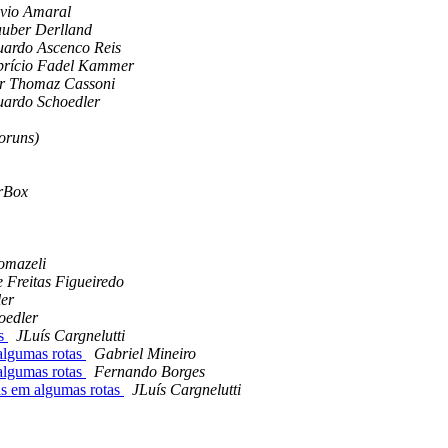
vio Amaral
uber Derlland
ardo Ascenco Reis
brício Fadel Kammer
r Thomaz Cassoni
ardo Schoedler
oruns)
rBox
omazeli
 Freitas Figueiredo
er
oedler
as
JLuís Cargnelutti
lgumas rotas
Gabriel Mineiro
lgumas rotas
Fernando Borges
s em algumas rotas
JLuís Cargnelutti