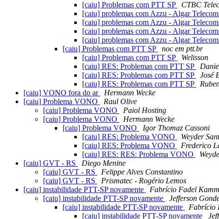
[caiu] Problemas com PTT SP
CTBC Tele
[caiu] problemas com Azzu - Algar Teleco
[caiu] problemas com Azzu - Algar Teleco
[caiu] problemas com Azzu - Algar Teleco
[caiu] problemas com Azzu - Algar Teleco
[caiu] Problemas com PTT SP
noc em ptt.br
[caiu] Problemas com PTT SP
Welisson
[caiu] RES: Problemas com PTT SP
Danie
[caiu] RES: Problemas com PTT SP
José 
[caiu] RES: Problemas com PTT SP
Ruben
[caiu] VONO fora do ar
Hermann Wecke
[caiu] Problema VONO
Raul Olive
[caiu] Problema VONO
Paiol Hosting
[caiu] Problema VONO
Hermann Wecke
[caiu] Problema VONO
Igor Thomaz Cassoni
[caiu] RES: Problema VONO
Weyder Sant
[caiu] RES: Problema VONO
Frederico L
[caiu] RES: RES: Problema VONO
Weyder
[caiu] GVT - RS
Diego Menine
[caiu] GVT - RS
Felippe Alves Constantino
[caiu] GVT - RS
Prismatec - Rogério Lemos
[caiu] instabilidade PTT-SP novamente
Fabrício Fadel Kamm
[caiu] instabilidade PTT-SP novamente
Jefferson Gond
[caiu] instabilidade PTT-SP novamente
Fabrício
[caiu] instabilidade PTT-SP novamente
Jef