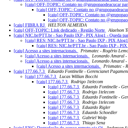
[caiu] OFF-TOPIC: Contato no @grupopaodeacucar para 
[caiu] OFF-TOPIC: Contato no @grupopaodeacucar
[caiu] OFF-TOPIC: Contato no @grupopaode
[caiu] OFF-TOPIC: Contato no @grupopaode
[caiu] FIBRA RJ
HELTON ALMEIDA
[caiu] OFF-TOPIC: Link dedicado - Região Norte
Alaelson T
[caiu] NIC.br/PTT.br - Sao Paulo IXP - PIX Alog1 - Queda pa
[caiu] RES: NIC.br/PTT.br - Sao Paulo IXP - PIX Alog1
[caiu] RES: NIC.br/PTT.br - Sao Paulo IXP - PIX
[caiu] Acesso a sites internacionais.
Prismatec - Rogério Lem
[caiu] Acesso a sites internacionais.
Leonardo Amaral - 
[caiu] Acesso a sites internacionais.
Leonardo Amaral - 
[caiu] Acesso a sites internacionais.
Prismatec - 
[caiu] 177.66.7.3
Eduardo Fontinelle - Gerencianet Pagamen
[caiu] 177.66.7.3
Lucas Willian Bocchi
[caiu] 177.66.7.3
Rodrigo 1telecom
[caiu] 177.66.7.3
Eduardo Fontinelle - Ge
[caiu] 177.66.7.3
Rodrigo 1telecom
[caiu] 177.66.7.3
Eduardo Fontinelle - Ge
[caiu] 177.66.7.3
Rodrigo 1telecom
[caiu] 177.66.7.3
Eduardo Rigler
[caiu] 177.66.7.3
Eduardo Schoedler
[caiu] 177.66.7.3
Gabriel Wolp
[caiu] 177.66.7.3
Thiago Sena
[caiu] ENC: Degradação de acesso remoto via Oi
Anderson S