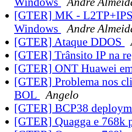
Windows
Andre Almeid
[GTER] MK - L2TP+IPSE
Windows
Andre Almeid
[GTER] Ataque DDOS
[GTER] Trânsito IP na r
[GTER] ONT Huawei em
[GTER] Problema nos clie
BOL
Angelo
[GTER] BCP38 deployme
[GTER] Quagga e 768k 