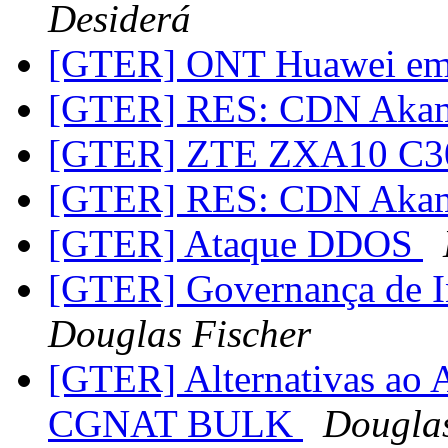
Desiderá
[GTER] ONT Huawei em
[GTER] RES: CDN Aka
[GTER] ZTE ZXA10 C
[GTER] RES: CDN Aka
[GTER] Ataque DDOS
[GTER] Governança de In
Douglas Fischer
[GTER] Alternativas ao A
CGNAT BULK
Douglas