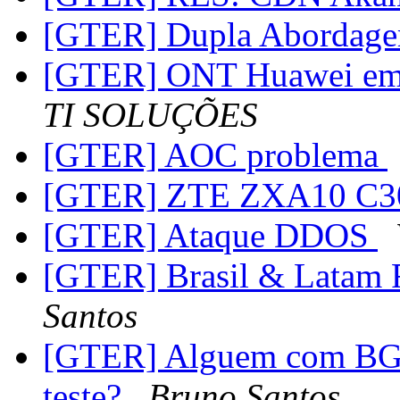
[GTER] Dupla Abordag
[GTER] ONT Huawei em
TI SOLUÇÕES
[GTER] AOC problema
[GTER] ZTE ZXA10 C
[GTER] Ataque DDOS
[GTER] Brasil & Latam 
Santos
[GTER] Alguem com BGP
teste?
Bruno Santos