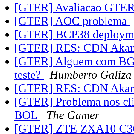
[GTER] Avaliacao GTE
[GTER] AOC problema
[GTER] BCP38 deployme
[GTER] RES: CDN Aka
[GTER] Alguem com BGP
teste?
Humberto Galiza
[GTER] RES: CDN Aka
[GTER] Problema nos clie
BOL
The Gamer
[GTER] ZTE ZXA10 C