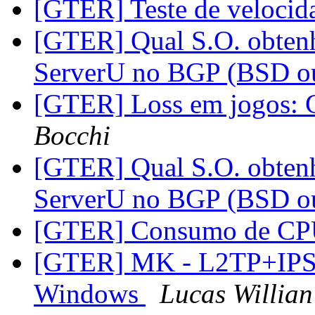
[GTER] Teste de veloci
[GTER] Qual S.O. obten
ServerU no BGP (BSD 
[GTER] Loss em jogos: 
Bocchi
[GTER] Qual S.O. obten
ServerU no BGP (BSD 
[GTER] Consumo de C
[GTER] MK - L2TP+IPSE
Windows
Lucas Willian