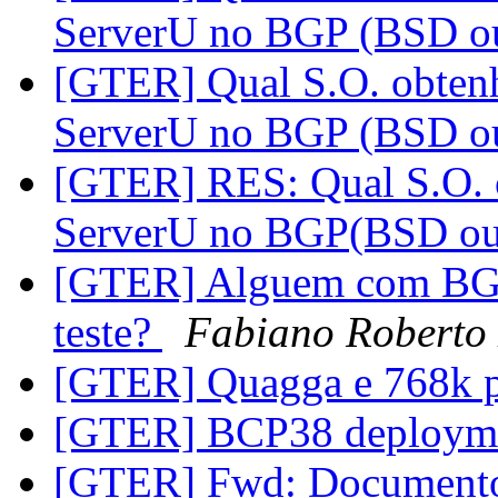
ServerU no BGP (BSD 
[GTER] Qual S.O. obten
ServerU no BGP (BSD 
[GTER] RES: Qual S.O. 
ServerU no BGP(BSD o
[GTER] Alguem com BGP
teste?
Fabiano Roberto 
[GTER] Quagga e 768k 
[GTER] BCP38 deployme
[GTER] Fwd: Documento 