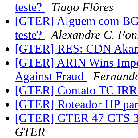
teste?
Tiago Flôres
[GTER] Alguem com BGP
teste?
Alexandre C. Fon
[GTER] RES: CDN Aka
[GTER] ARIN Wins Impor
Against Fraud
Fernando
[GTER] Contato TC IR
[GTER] Roteador HP pa
[GTER] GTER 47 GTS 33 
GTER