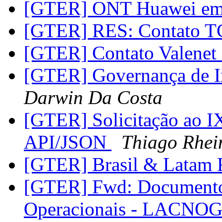
[GTER] ONT Huawei em
[GTER] RES: Contato 
[GTER] Contato Valene
[GTER] Governança de In
Darwin Da Costa
[GTER] Solicitação ao I
API/JSON
Thiago Rhei
[GTER] Brasil & Latam 
[GTER] Fwd: Documento 
Operacionais - LACN