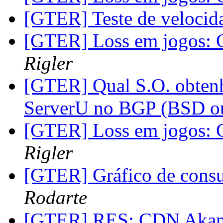
[GTER] Teste de veloci
[GTER] Loss em jogos: 
Rigler
[GTER] Qual S.O. obten
ServerU no BGP (BSD 
[GTER] Loss em jogos: 
Rigler
[GTER] Gráfico de cons
Rodarte
[GTER] RES: CDN Aka