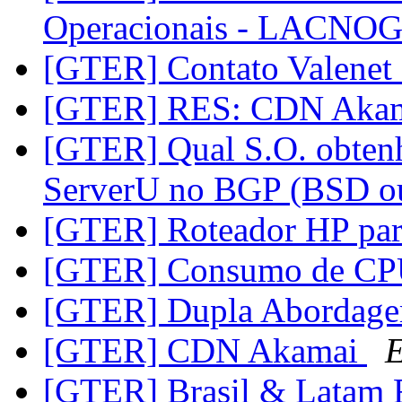
Operacionais - LACN
[GTER] Contato Valene
[GTER] RES: CDN Aka
[GTER] Qual S.O. obten
ServerU no BGP (BSD 
[GTER] Roteador HP pa
[GTER] Consumo de C
[GTER] Dupla Abordag
[GTER] CDN Akamai
E
[GTER] Brasil & Latam 