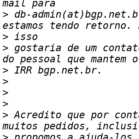
>
 db-admin(at)bgp.net.b
>
>
 gostaria de um contat
>
>
>
>
>
 Acredito que por cont
>