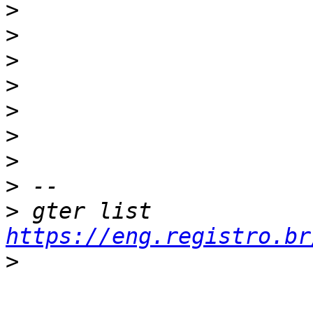
>
>
>
>
>
>
>
>
>
 gter list    
https://eng.registro.br
>