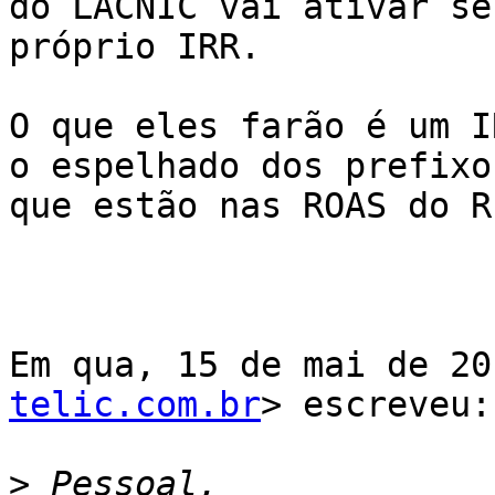
do LACNIC vai ativar seu
próprio IRR.

O que eles farão é um I
o espelhado dos prefixos
que estão nas ROAS do R
Em qua, 15 de mai de 20
telic.com.br
> escreveu:

>