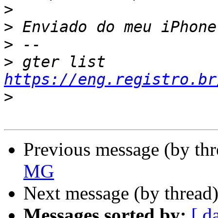
>
>
>
>
 gter list    
https://eng.registro.br
>
Previous message (by th
MG
Next message (by thread
Messages sorted by:
[ d