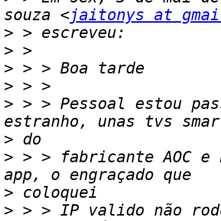
souza <
jaitonys at gmai
>
>
>
>
>
 > > Pessoal estou pas
>
>
 > > fabricante AOC e 
>
>