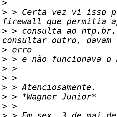
>
>
 > Certa vez vi isso p
>
 > consulta ao ntp.br.
>
>
>
>
>
>
>
>
 > Em sex, 3 de mai de