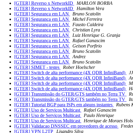
[GTER] Reverso x NetworkID
MARLON BORBA
[GTER] Reverso x NetworkID
Hamilton Vera
[GTER] Segurança em LAN
Bruno Scatolin
[GTER] Segurança em LAN
Michel Ferreira
[GTER] Segurança em LAN
Fausto Caldeira
[GTER] Segurança em LAN
Christian Lyra
[GTER] Segurança em LAN
Luiz Henrique G. Granja
[GTER] Segurança em LAN
Rafael Ganascim
[GTER] Segurança em LAN
Geison Porfirio
[GTER] Segurança em LAN
Bruno Scatolin
[GTER] Segurança em LAN
Andrez
[GTER] Segurança em LAN
Bruno Scatolin
[GTER] SIMET - testes
Rober Hoelscher
[GTER] Switch de alta performance (4X QDR InfiniBand)
JJ
[GTER] Switch de alta performance (4X QDR InfiniBand)
An
[GTER] Switch de alta performance (4X QDR InfiniBand)
M
[GTER] Switch de alta performance (4X QDR InfiniBand)
H
[GTER] Transmissão do GTER/GTS também no Terra TV
R
[GTER] Transmissão do GTER/GTS também no Terra TV
It
[GTER] Tutorial BGP para ISPs em alguns instantes
Rubens 
[GTER] Uso de Serviços Multicast
Rafael Ganascim
[GTER] Uso de Serviços Multicast
Paulo Henrique
[GTER] Uso de Serviços Multicast
Henrique de Moraes Hol
[GTER] Validacao DNSSEC em provedores de acesso
Frede
[GTER] VPN L2TP
Lisandro Silva