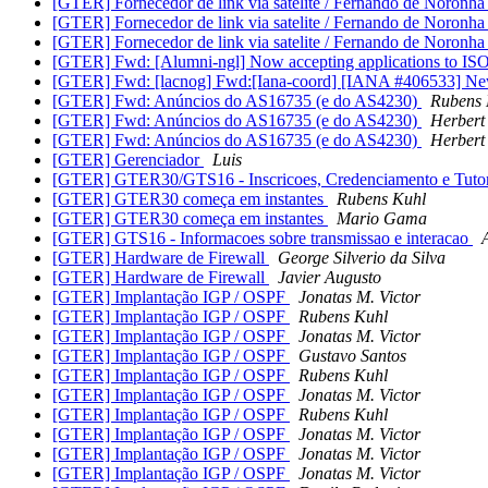
[GTER] Fornecedor de link via satelite / Fernando de Noronh
[GTER] Fornecedor de link via satelite / Fernando de Noronh
[GTER] Fornecedor de link via satelite / Fernando de Noronh
[GTER] Fwd: [Alumni-ngl] Now accepting applications to IS
[GTER] Fwd: [lacnog] Fwd:[Iana-coord] [IANA #406533] New 
[GTER] Fwd: Anúncios do AS16735 (e do AS4230)
Rubens 
[GTER] Fwd: Anúncios do AS16735 (e do AS4230)
Herbert 
[GTER] Fwd: Anúncios do AS16735 (e do AS4230)
Herbert 
[GTER] Gerenciador
Luis
[GTER] GTER30/GTS16 - Inscricoes, Credenciamento e Tutor
[GTER] GTER30 começa em instantes
Rubens Kuhl
[GTER] GTER30 começa em instantes
Mario Gama
[GTER] GTS16 - Informacoes sobre transmissao e interacao
[GTER] Hardware de Firewall
George Silverio da Silva
[GTER] Hardware de Firewall
Javier Augusto
[GTER] Implantação IGP / OSPF
Jonatas M. Victor
[GTER] Implantação IGP / OSPF
Rubens Kuhl
[GTER] Implantação IGP / OSPF
Jonatas M. Victor
[GTER] Implantação IGP / OSPF
Gustavo Santos
[GTER] Implantação IGP / OSPF
Rubens Kuhl
[GTER] Implantação IGP / OSPF
Jonatas M. Victor
[GTER] Implantação IGP / OSPF
Rubens Kuhl
[GTER] Implantação IGP / OSPF
Jonatas M. Victor
[GTER] Implantação IGP / OSPF
Jonatas M. Victor
[GTER] Implantação IGP / OSPF
Jonatas M. Victor