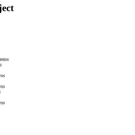
ject
antos
a
ros
ros
s
ros