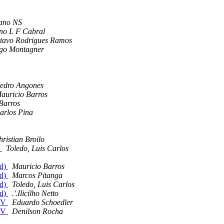
iano NS
no L F Cabral
tavo Rodrigues Ramos
go Montagner
edro Angones
auricio Barros
Barros
arlos Pina
ristian Broilo
S
Toledo, Luis Carlos
nd)
Mauricio Barros
nd)
Marcos Pitanga
nd)
Toledo, Luis Carlos
nd)
.'.Ilicilho Netto
 TV
Eduardo Schoedler
 TV
Denilson Rocha