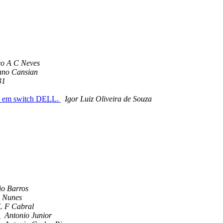
co A C Neves
ano Cansian
31
n" em switch DELL.
Igor Luiz Oliveira de Souza
io Barros
 Nunes
L F Cabral
a
Antonio Junior