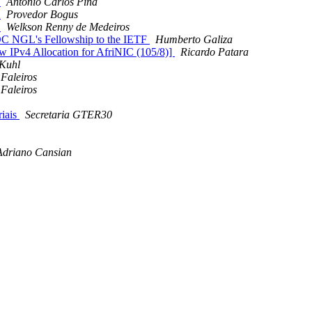
a
Antonio Carlos Pina
a
Provedor Bogus
a
Welkson Renny de Medeiros
OC NGL's Fellowship to the IETF
Humberto Galiza
IPv4 Allocation for AfriNIC (105/8)]
Ricardo Patara
Kuhl
Faleiros
Faleiros
iais
Secretaria GTER30
Adriano Cansian