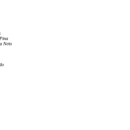
s
 Pina
ra Neto
do