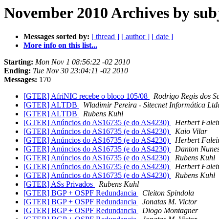
November 2010 Archives by sub
Messages sorted by:
[ thread ]
[ author ]
[ date ]
More info on this list...
Starting:
Mon Nov 1 08:56:22 -02 2010
Ending:
Tue Nov 30 23:04:11 -02 2010
Messages:
170
[GTER] AfriNIC recebe o bloco 105/08
Rodrigo Regis dos S
[GTER] ALTDB
Wladimir Pereira - Sitecnet Informática Ltd
[GTER] ALTDB
Rubens Kuhl
[GTER] Anúncios do AS16735 (e do AS4230)
Herbert Falei
[GTER] Anúncios do AS16735 (e do AS4230)
Kaio Vilar
[GTER] Anúncios do AS16735 (e do AS4230)
Herbert Falei
[GTER] Anúncios do AS16735 (e do AS4230)
Danton Nune
[GTER] Anúncios do AS16735 (e do AS4230)
Rubens Kuhl
[GTER] Anúncios do AS16735 (e do AS4230)
Herbert Falei
[GTER] Anúncios do AS16735 (e do AS4230)
Rubens Kuhl
[GTER] ASs Privados
Rubens Kuhl
[GTER] BGP + OSPF Redundancia
Cleiton Spindola
[GTER] BGP + OSPF Redundancia
Jonatas M. Victor
[GTER] BGP + OSPF Redundancia
Diogo Montagner