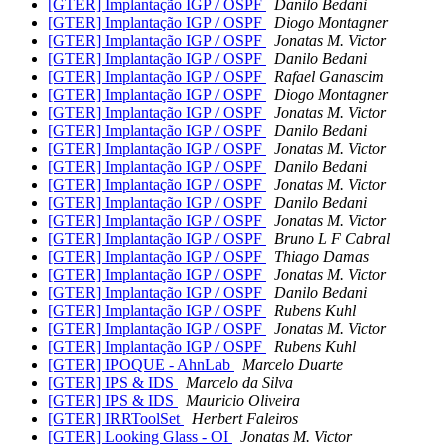
[GTER] Implantação IGP / OSPF
Danilo Bedani
[GTER] Implantação IGP / OSPF
Diogo Montagner
[GTER] Implantação IGP / OSPF
Jonatas M. Victor
[GTER] Implantação IGP / OSPF
Danilo Bedani
[GTER] Implantação IGP / OSPF
Rafael Ganascim
[GTER] Implantação IGP / OSPF
Diogo Montagner
[GTER] Implantação IGP / OSPF
Jonatas M. Victor
[GTER] Implantação IGP / OSPF
Danilo Bedani
[GTER] Implantação IGP / OSPF
Jonatas M. Victor
[GTER] Implantação IGP / OSPF
Danilo Bedani
[GTER] Implantação IGP / OSPF
Jonatas M. Victor
[GTER] Implantação IGP / OSPF
Danilo Bedani
[GTER] Implantação IGP / OSPF
Jonatas M. Victor
[GTER] Implantação IGP / OSPF
Bruno L F Cabral
[GTER] Implantação IGP / OSPF
Thiago Damas
[GTER] Implantação IGP / OSPF
Jonatas M. Victor
[GTER] Implantação IGP / OSPF
Danilo Bedani
[GTER] Implantação IGP / OSPF
Rubens Kuhl
[GTER] Implantação IGP / OSPF
Jonatas M. Victor
[GTER] Implantação IGP / OSPF
Rubens Kuhl
[GTER] IPOQUE - AhnLab
Marcelo Duarte
[GTER] IPS & IDS
Marcelo da Silva
[GTER] IPS & IDS
Mauricio Oliveira
[GTER] IRRToolSet
Herbert Faleiros
[GTER] Looking Glass - OI
Jonatas M. Victor