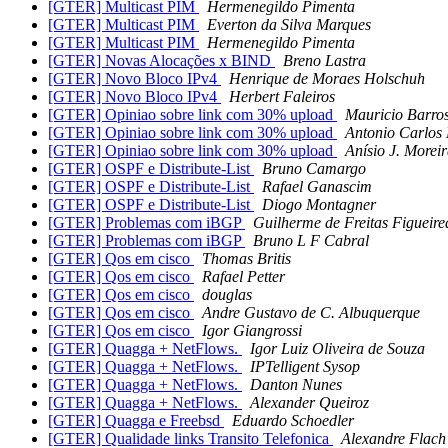
[GTER] Multicast PIM
Hermenegildo Pimenta
[GTER] Multicast PIM
Everton da Silva Marques
[GTER] Multicast PIM
Hermenegildo Pimenta
[GTER] Novas Alocações x BIND
Breno Lastra
[GTER] Novo Bloco IPv4
Henrique de Moraes Holschuh
[GTER] Novo Bloco IPv4
Herbert Faleiros
[GTER] Opiniao sobre link com 30% upload
Mauricio Barro
[GTER] Opiniao sobre link com 30% upload
Antonio Carlos
[GTER] Opiniao sobre link com 30% upload
Anísio J. Morei
[GTER] OSPF e Distribute-List
Bruno Camargo
[GTER] OSPF e Distribute-List
Rafael Ganascim
[GTER] OSPF e Distribute-List
Diogo Montagner
[GTER] Problemas com iBGP
Guilherme de Freitas Figueire
[GTER] Problemas com iBGP
Bruno L F Cabral
[GTER] Qos em cisco
Thomas Britis
[GTER] Qos em cisco
Rafael Petter
[GTER] Qos em cisco
douglas
[GTER] Qos em cisco
Andre Gustavo de C. Albuquerque
[GTER] Qos em cisco
Igor Giangrossi
[GTER] Quagga + NetFlows.
Igor Luiz Oliveira de Souza
[GTER] Quagga + NetFlows.
IPTelligent Sysop
[GTER] Quagga + NetFlows.
Danton Nunes
[GTER] Quagga + NetFlows.
Alexander Queiroz
[GTER] Quagga e Freebsd
Eduardo Schoedler
[GTER] Qualidade links Transito Telefonica
Alexandre Flach