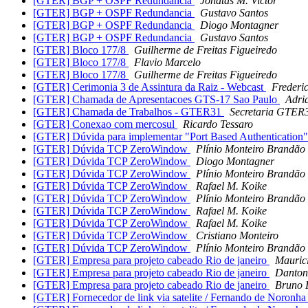
[GTER] BGP + OSPF Redundancia
Jonatas M. Victor
[GTER] BGP + OSPF Redundancia
Gustavo Santos
[GTER] BGP + OSPF Redundancia
Diogo Montagner
[GTER] BGP + OSPF Redundancia
Gustavo Santos
[GTER] Bloco 177/8
Guilherme de Freitas Figueiredo
[GTER] Bloco 177/8
Flavio Marcelo
[GTER] Bloco 177/8
Guilherme de Freitas Figueiredo
[GTER] Cerimonia 3 de Assintura da Raiz - Webcast
Frederi
[GTER] Chamada de Apresentacoes GTS-17 Sao Paulo
Adri
[GTER] Chamada de Trabalhos - GTER31
Secretaria GTER
[GTER] Conexao com mercosul
Ricardo Tessaro
[GTER] Dúvida para implementar "Port Based Authenticatio
[GTER] Dúvida TCP ZeroWindow
Plínio Monteiro Brandão
[GTER] Dúvida TCP ZeroWindow
Diogo Montagner
[GTER] Dúvida TCP ZeroWindow
Plínio Monteiro Brandão
[GTER] Dúvida TCP ZeroWindow
Rafael M. Koike
[GTER] Dúvida TCP ZeroWindow
Plínio Monteiro Brandão
[GTER] Dúvida TCP ZeroWindow
Rafael M. Koike
[GTER] Dúvida TCP ZeroWindow
Rafael M. Koike
[GTER] Dúvida TCP ZeroWindow
Cristiano Monteiro
[GTER] Dúvida TCP ZeroWindow
Plínio Monteiro Brandão
[GTER] Empresa para projeto cabeado Rio de janeiro
Mauric
[GTER] Empresa para projeto cabeado Rio de janeiro
Danton
[GTER] Empresa para projeto cabeado Rio de janeiro
Bruno 
[GTER] Fornecedor de link via satelite / Fernando de Noronh