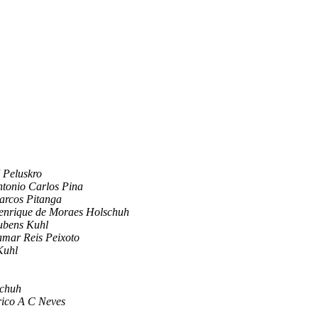
 Peluskro
tonio Carlos Pina
arcos Pitanga
enrique de Moraes Holschuh
ubens Kuhl
amar Reis Peixoto
Kuhl
schuh
rico A C Neves