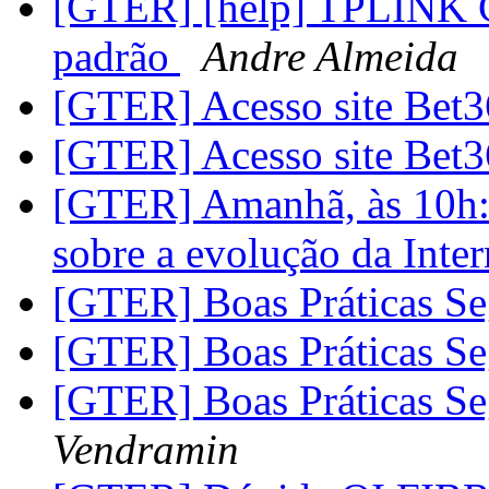
[GTER] [help] TPLINK C
padrão
Andre Almeida
[GTER] Acesso site Bet
[GTER] Acesso site Bet
[GTER] Amanhã, às 10h: l
sobre a evolução da Inte
[GTER] Boas Práticas S
[GTER] Boas Práticas S
[GTER] Boas Práticas S
Vendramin