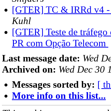
[GTER] TC & IRRd v4 -
Kuhl
[GTER] Teste de tráfego
PR com Opção Telecom
Last message date:
Wed De
Archived on:
Wed Dec 30 
Messages sorted by:
[ t
More info on this list...