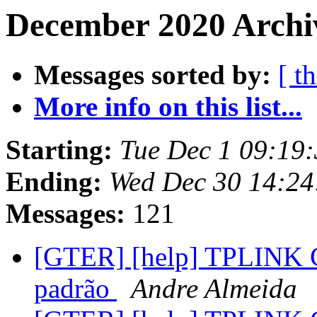
December 2020 Archiv
Messages sorted by:
[ t
More info on this list...
Starting:
Tue Dec 1 09:19:
Ending:
Wed Dec 30 14:24
Messages:
121
[GTER] [help] TPLINK C
padrão
Andre Almeida