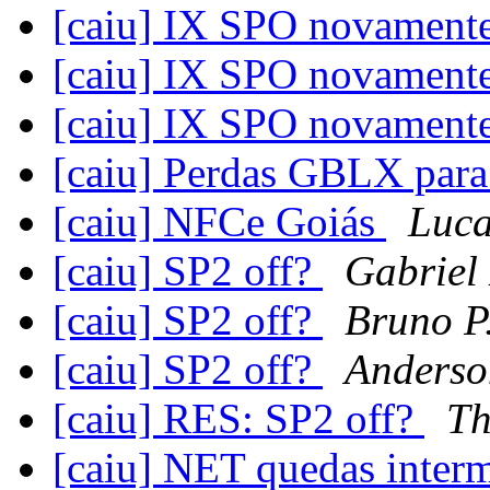
[caiu] IX SPO novament
[caiu] IX SPO novament
[caiu] IX SPO novament
[caiu] Perdas GBLX pa
[caiu] NFCe Goiás
Luca
[caiu] SP2 off?
Gabriel
[caiu] SP2 off?
Bruno P
[caiu] SP2 off?
Anderso
[caiu] RES: SP2 off?
Th
[caiu] NET quedas inter