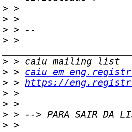
>
>
>
>
 > 
>
>
 > 
caiu em eng.registr
>
 > 
https://eng.registr
>
>
>
>