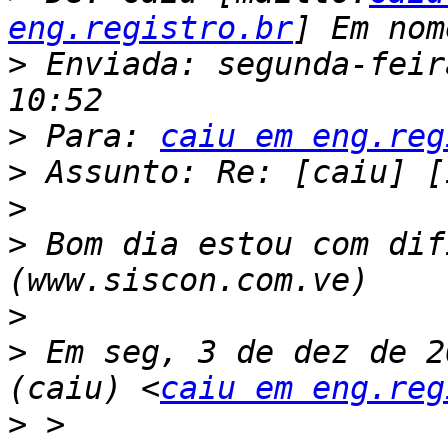
eng.registro.br
>
 Enviada: segunda-feir
>
 Para: 
caiu em eng.reg
>
>
>
 Bom dia estou com dif
>
>
 Em seg, 3 de dez de 2
(caiu) <
caiu em eng.reg
>