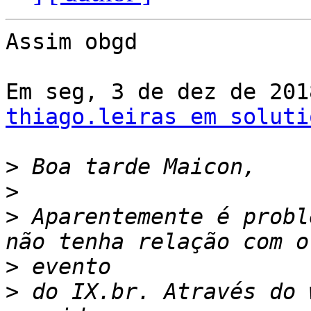
Assim obgd

thiago.leiras em soluti
>
>
>
 Aparentemente é probl
>
>
 do IX.br. Através do 