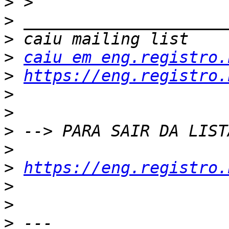
>
>
>
>
caiu em eng.registro.
>
https://eng.registro.
>
>
>
>
>
https://eng.registro.
>
>
>