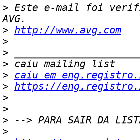
>
 Este e-mail foi verif
>
http://www.avg.com
>
>
>
>
caiu em eng.registro.
>
https://eng.registro.
>
>
>
>