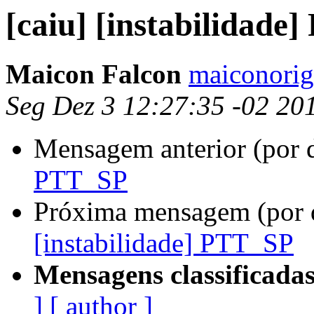
[caiu] [instabilidade
Maicon Falcon
maiconorig
Seg Dez 3 12:27:35 -02 20
Mensagem anterior (por 
PTT_SP
Próxima mensagem (por 
[instabilidade] PTT_SP
Mensagens classificadas
]
[ author ]