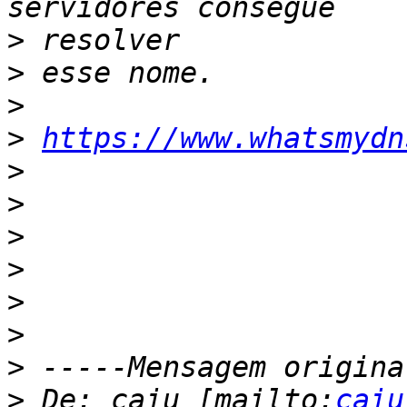
>
>
>
>
https://www.whatsmydn
>
>
>
>
>
>
>
>
 De: caiu [mailto:
caiu