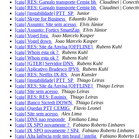
[caiu] RES: Gargalo transporte Cemig bh
Claudinei | Conecti
[caiu] RES: Gargalo transporte Cemig bh
Claudinei | Conecti
[caiu] [instabilidade] PTT_SP
Junior
[caiu] Skype for Business
Eduardo Júnio
[caiu] Assunto: Site sem acesso
Elvis Júnior
[caiu] Assunto: Fortics SmartZap
Elvis Júnior
[caiu] Vogel fora
Joao Marcelo Kasper
[caiu] Vogel down
Joao Marcelo Kasper
[caiu] RES: Site da Anvisa [OFFLINE]
Rubens Kuhl
[caiu] Whois esta ok ?
Rubens Kuhl
[caiu] Whois esta ok ?
Rubens Kuhl
[caiu] [GTER] Servidor DNS
Rubens Kuhl
[caiu] Aplicativo Bradesco IPV6
Rubens Kuhl
[caiu] RES: Netflix IX-RS
Jean Kunsler
[caiu] [instabilidade] PTT_SP
Thiago Leiras
[caiu] RES: Site da Anvisa [OFFLINE]
Thiago Leiras
[caiu] Site sem acesso
Thiago Leiras
[caiu] RES: RES: Equinix
Thiago Leiras
[caiu] Banco Sicredi DOWN
Thiago Leiras
[caiu] Quedas PTT CEMIG
Flavio Leonel
[caiu] Site sem acesso
Alex Lima
[caiu] DNS nao responde
Emiliano Lima
[caiu] IX SPO novamente ?
Fabiano Roberto Linhares
[caiu] IX SPO novamente ? SP4
Fabiano Roberto Linhares
[caiu] Alta latência rede tim brasil / intelig
Fabiano Roberto Li