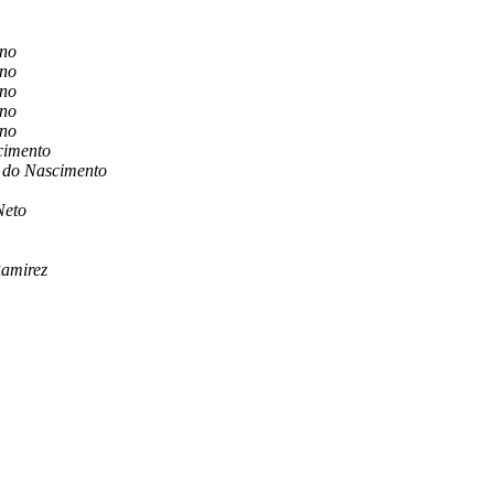
ano
ano
ano
ano
ano
cimento
 do Nascimento
Neto
Ramirez