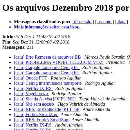
Os arquivos Dezembro 2018 por
Mensagens classificadas por:
[ discussão ]
[ assunto ]
[ data ]
Mais informações sobre esta lista...
Inicio:
Sáb Dez 1 11:48:18 -02 2018
Fim:
Seg Dez 31 12:09:08 -02 2018
Mensagens:
211
[caiu] Erro Remessa de arquivos BB
Marcos Paulo Serafim (
[caiu] PROBLEMA VOGEL TELECOM VOZ
Prismatec - 
[caiu] Gargalo transporte Cemig bh
Rodrigo Aguilar
[caiu] Gargalo transporte Cemig bh
Rodrigo Aguilar
[caiu] Queda PTT
Rodrigo Aguilar
[caiu] Cemig intermitencia transporte
Rodrigo Aguilar
[caiu] Netflix IX-RS
Rodrigo Aguilar
[caiu] Vogel down
Rodrigo Aguilar
[caiu] Site da Anvisa [OFFLINE]
Tiago Valtrick de Almeida
[caiu] Site sem acesso
Tiago Valtrick de Almeida
[caiu] RES: [instabilidade] PTT_SP
Andre Almeida
[caiu] Fortics SmartZap
Andre Almeida
[caiu] RES: Fortics SmartZap
Andre Almeida
[caiu] Netflix IX-RS
Andre Almeida