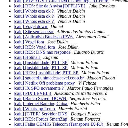
[caiu] VIVO GVT Cuiabá-MT Down regiao Centro
Alexsand
[caiu] RES: Site da Anvisa [OFFLINE]
Júlio Covolato
[caiu] Whois esta ok ?
Vinicius Dalcin
[caiu] Whois esta ok ?
Vinicius Dalcin
[caiu] Whois esta ok ?
Vinicius Dalcin
[caiu] Vogel down
Daniel
[caiu] Site sem acesso
Adilson dos Santos Dantas
[caiu] Aplicativo Bradesco IPV6
Alessandro Daudt
[caiu] Vogel fora
José Dilkin
[caiu] RES: Vogel fora
José Dilkin
[caiu] RES: DNS nao responde
Eduardo Duarte
[caiu] Hotmail
Eugenio
[caiu] [instabilidade] PTT_SP
Maicon Falcon
[caiu] [instabilidade] PTT_SP
Maicon Falcon
[caiu] RES: [instabilidade] PTT_SP
Maicon Falcon
[caiu] sgucard.unimedcascavel.coop.br
Maicon Falcon
[caiu] Netflix Off problema proxy
V. Feitoza
[caiu] IX SPO novamente ?
Marcos Paulo Fernandes
[caiu] PIX LEVEL3
Alessandro de Mello Ferreira
[caiu] Banco Sicredi DOWN
Sergio Jose Ferreira
[caiu] Internet Banking Caixa
Humberto Filho
[caiu] Whatsapp Lento
Marcelo Fiorini
[caiu] [GTER] Servidor DNS
Douglas Fischer
[caiu] RES: Fortics SmartZap
Renam Fonseca
[caiu] Falha CEMIG Telecom (Transporte IX-RJ)
Renam Fon