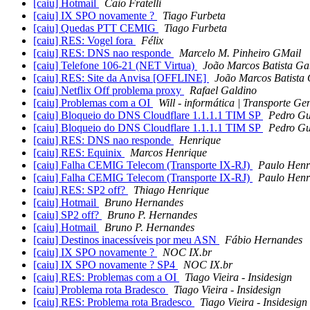
[caiu] Hotmail
Caio Fratelli
[caiu] IX SPO novamente ?
Tiago Furbeta
[caiu] Quedas PTT CEMIG
Tiago Furbeta
[caiu] RES: Vogel fora
Félix
[caiu] RES: DNS nao responde
Marcelo M. Pinheiro GMail
[caiu] Telefone 106-21 (NET Virtua)
João Marcos Batista Ga
[caiu] RES: Site da Anvisa [OFFLINE]
João Marcos Batista 
[caiu] Netflix Off problema proxy
Rafael Galdino
[caiu] Problemas com a OI
Will - informática | Transporte Ge
[caiu] Bloqueio do DNS Cloudflare 1.1.1.1 TIM SP
Pedro Gu
[caiu] Bloqueio do DNS Cloudflare 1.1.1.1 TIM SP
Pedro Gu
[caiu] RES: DNS nao responde
Henrique
[caiu] RES: Equinix
Marcos Henrique
[caiu] Falha CEMIG Telecom (Transporte IX-RJ)
Paulo Henr
[caiu] Falha CEMIG Telecom (Transporte IX-RJ)
Paulo Henr
[caiu] RES: SP2 off?
Thiago Henrique
[caiu] Hotmail
Bruno Hernandes
[caiu] SP2 off?
Bruno P. Hernandes
[caiu] Hotmail
Bruno P. Hernandes
[caiu] Destinos inacessíveis por meu ASN
Fábio Hernandes
[caiu] IX SPO novamente ?
NOC IX.br
[caiu] IX SPO novamente ? SP4
NOC IX.br
[caiu] RES: Problemas com a OI
Tiago Vieira - Insidesign
[caiu] Problema rota Bradesco
Tiago Vieira - Insidesign
[caiu] RES: Problema rota Bradesco
Tiago Vieira - Insidesign