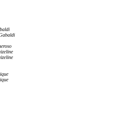
baldi
Gabaldi
neroso
izeline
izeline
ique
ique