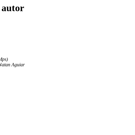
 autor
Mps)
Natan Aguiar