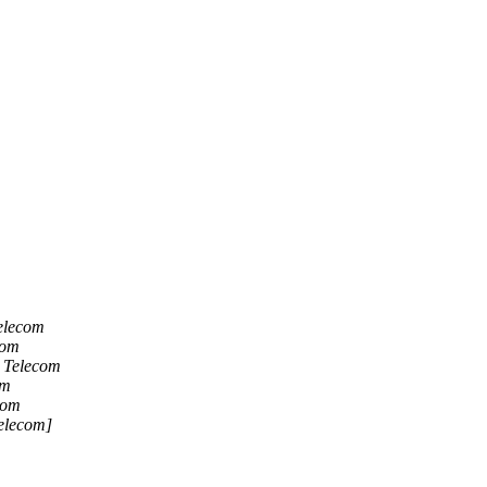
Telecom
com
 Telecom
om
com
Telecom]