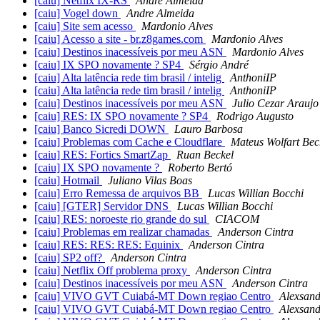
[caiu] Netflix IX-RS
Andre Almeida
[caiu] Vogel down
Andre Almeida
[caiu] Site sem acesso
Mardonio Alves
[caiu] Acesso a site - br.z8games.com
Mardonio Alves
[caiu] Destinos inacessíveis por meu ASN
Mardonio Alves
[caiu] IX SPO novamente ? SP4
Sérgio André
[caiu] Alta latência rede tim brasil / intelig
AnthoniIP
[caiu] Alta latência rede tim brasil / intelig
AnthoniIP
[caiu] Destinos inacessíveis por meu ASN
Julio Cezar Araujo
[caiu] RES: IX SPO novamente ? SP4
Rodrigo Augusto
[caiu] Banco Sicredi DOWN
Lauro Barbosa
[caiu] Problemas com Cache e Cloudflare
Mateus Wolfart Bec
[caiu] RES: Fortics SmartZap
Ruan Beckel
[caiu] IX SPO novamente ?
Roberto Bertó
[caiu] Hotmail
Juliano Vilas Boas
[caiu] Erro Remessa de arquivos BB
Lucas Willian Bocchi
[caiu] [GTER] Servidor DNS
Lucas Willian Bocchi
[caiu] RES: noroeste rio grande do sul
CIACOM
[caiu] Problemas em realizar chamadas
Anderson Cintra
[caiu] RES: RES: RES: Equinix
Anderson Cintra
[caiu] SP2 off?
Anderson Cintra
[caiu] Netflix Off problema proxy
Anderson Cintra
[caiu] Destinos inacessíveis por meu ASN
Anderson Cintra
[caiu] VIVO GVT Cuiabá-MT Down regiao Centro
Alexsand
[caiu] VIVO GVT Cuiabá-MT Down regiao Centro
Alexsand