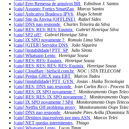
[caiu] Erro Remessa de arquivos BB
Edinilson J. Santos
[caiu] Assunto: Fortics SmartZap
Marcus Santos
[caiu] Aplicativo Bradesco IPV6
Hugo Schmitt
[caiu] Site da Anvisa [OFFLINE]
Rafael Sides
[caiu] DNS nao responde
Charles Teixeira da Silva
[caiu] RES: RES: RES: Equinix
Gabriel Henrique Silva
[caiu] SP2 off?
Gabriel Henrique Silva
[caiu] IX SPO novamente ?
Romulo Lima Silva
[caiu] [GTER] Servidor DNS
João Siqueira
[caiu] [instabilidade] PTT_SP
Julio Sirota
[caiu] Whatsapp Lento
Henrique Sousa
[caiu] RES: RES: Equinix
Henrique Sousa
[caiu] RES: RES: RES: RES: Equinix
Henrique Sousa
[caiu] Cloudfare | bizfacil.com.br
NOC | STA TELECOM
[caiu] Perdas GBLX para EBT
Marcos Tadeu
[caiu] [instabilidade] PTT_GYN
Josias - Haika Tecnologia
[caiu] RES: DNS nao responde
Ivan Carlos Ricci - Process 
[caiu] RES: IX SPO novamente ?
Monitoramento Oops Tele
[caiu] RES: RES: IX SPO novamente ?
Monitoramento Oops
[caiu] IX SPO novamente ? SP4
Monitoramento Oops Telec
[caiu] Netflix Off problema proxy
Monitoramento Oops Tele
[caiu] DNS nao responde
Alexandre Pires Avilla [Dominioz 
[caiu] Destinos inacessíveis por meu ASN
Marcos Teles
[caiu] NET quedas intermitentes
Thiago
[caiu] Whatsapp Lento
Lucas Timm