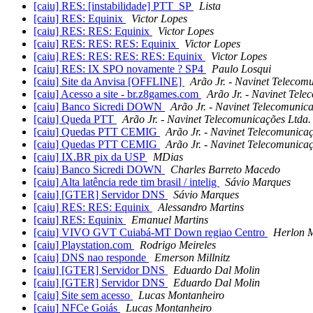
[caiu] RES: [instabilidade] PTT_SP
Lista
[caiu] RES: Equinix
Victor Lopes
[caiu] RES: RES: Equinix
Victor Lopes
[caiu] RES: RES: RES: Equinix
Victor Lopes
[caiu] RES: RES: RES: RES: Equinix
Victor Lopes
[caiu] RES: IX SPO novamente ? SP4
Paulo Losqui
[caiu] Site da Anvisa [OFFLINE]
Arão Jr. - Navinet Telecom
[caiu] Acesso a site - br.z8games.com
Arão Jr. - Navinet Tele
[caiu] Banco Sicredi DOWN
Arão Jr. - Navinet Telecomunic
[caiu] Queda PTT
Arão Jr. - Navinet Telecomunicações Ltda.
[caiu] Quedas PTT CEMIG
Arão Jr. - Navinet Telecomunicaç
[caiu] Quedas PTT CEMIG
Arão Jr. - Navinet Telecomunicaç
[caiu] IX.BR pix da USP
MDias
[caiu] Banco Sicredi DOWN
Charles Barreto Macedo
[caiu] Alta latência rede tim brasil / intelig
Sávio Marques
[caiu] [GTER] Servidor DNS
Sávio Marques
[caiu] RES: RES: Equinix
Alessandro Martins
[caiu] RES: Equinix
Emanuel Martins
[caiu] VIVO GVT Cuiabá-MT Down regiao Centro
Herlon 
[caiu] Playstation.com
Rodrigo Meireles
[caiu] DNS nao responde
Emerson Millnitz
[caiu] [GTER] Servidor DNS
Eduardo Dal Molin
[caiu] [GTER] Servidor DNS
Eduardo Dal Molin
[caiu] Site sem acesso
Lucas Montanheiro
[caiu] NFCe Goiás
Lucas Montanheiro