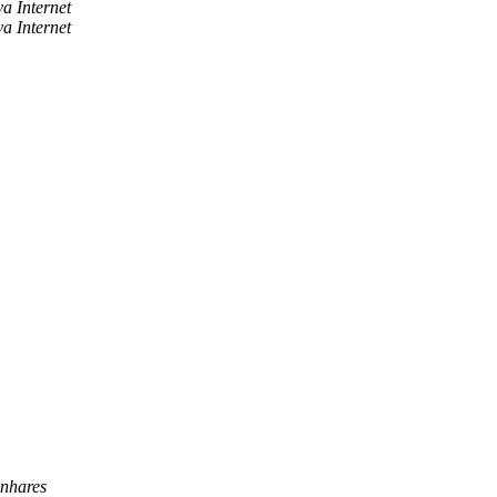
va Internet
va Internet
nhares