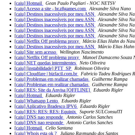
[caiu] Hotmail
Gean Paulo Pagliari - NOC NETSV
[caiu] Acesso a site - br.z8games.com
Alexandre Silva Nano
[caiu] Destinos inacessíveis por meu ASN
Alexandre Silva N
[caiu] Destinos inacessíveis por meu ASN
Alexandre Silva N
[caiu] Destinos inacessíveis por meu ASN
Alexandre Silva N
[caiu] Destinos inacessíveis por meu ASN
Alexandre Silva N
[caiu] Destinos inacessíveis por meu ASN
Alexandre Silva N
[caiu] Netflix Off problema proxy
Márcio Elias Hahn do Nas
[caiu] Destinos inacessíveis por meu ASN
Márcio Elias Hahn
[caiu] Site sem acesso
Wellington Nascimento
[caiu] Netflix Off problema proxy
Manoel Damaceno Souza 
[caiu] NET quedas intermitentes
Neto Oliveira
[caiu] [instabilidade] PTT_SP
Robinson Oliveira
[caiu] Cloudfare | bizfacil.com.br
Fabricio Tadeu Rodrigues 
[caiu] Problemas em realizar chamadas
Guilherme Rampa
[caiu] Problemas em realizar chamadas
Guilherme Rampa
[caiu] RES: Site da Anvisa [OFFLINE]
Eduardo Rigler
[caiu] Hotmail
Eduardo Rigler
[caiu] Whatsapp Lento
Eduardo Rigler
[caiu] Aplicativo Bradesco IPV6
Eduardo Rigler
[caiu] RES: RES: RES: Equinix
Suporte SULConsulTI
[caiu] DNS nao responde
Antonio Carlos Sanches
[caiu] DNS nao responde
Antonio Carlos Sanches
[caiu] Hotmail
Celio Santana
[caiu] Whois esta ok ?
Juliano Raymundo dos Santos