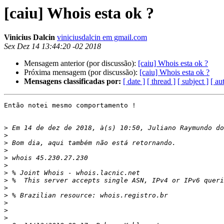
[caiu] Whois esta ok ?
Vinicius Dalcin
viniciusdalcin em gmail.com
Sex Dez 14 13:44:20 -02 2018
Mensagem anterior (por discussão):
[caiu] Whois esta ok ?
Próxima mensagem (por discussão):
[caiu] Whois esta ok ?
Mensagens classificadas por:
[ date ]
[ thread ]
[ subject ]
[ au
Então notei mesmo comportamento !

>
 Em 14 de dez de 2018, à(s) 10:50, Juliano Raymundo do
>
>
>
>
>
>
>
>
>
>
>
>