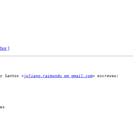
thor ]
s Santos <
juliano.raimundu em gmail.com