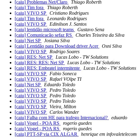
[caiu] Problemas Net/Claro
Thiago Roberth
[caiu] Tim fora
Thiago Roberth
[caiu] VIVO SP
Cristiano Rodrigues
[caiu] Tim fora
Leonardo Rodrigues
[caiu] VIVO SP
Edinilson J. Santos
[caiu] lentidão microsoft teams
Gustavo Sena
[caiu] Comunicação sefaz RS
Charles Teixeira da Silva
[caiu] Net SP
Josiana Silva
[caiu] Lentidão para Download driver Acer
Osni Silva
[caiu] VIVO SP
Rodrigo Soares
[caiu] RES: Net SP
Lucas Lobo - TW Solutions
[caiu] RES: RES: Net SP
Lucas Lobo - TW Solutions
[caiu] RES: Embratel intermitente
Lucas Lobo - TW Solutions
[caiu] VIVO SP
Fabio Soneca
[caiu] VIVO SP
Rafael VOlpe TI
[caiu] Net SP
Eduardo Toledo
[caiu] VIVO SP
Pedro Toledo
[caiu] VIVO SP
Pedro Toledo
[caiu] VIVO SP
Pedro Toledo
[caiu] VIVO SP
Vieira, Milton
[caiu] VIVO SP
Carlos Wander
[caiu] Falha com HE para trafego Internacional?
eduardo
[caiu] Vogel - POA RS
rogerio guedes
[caiu] Vogel - POA RS
rogerio guedes
[caiu] PTT-SP via CIX ALGAR
henrique em infovaleteleco