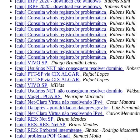
[caiu] IRPF 2020 - download exe windows
Rubens Kuhl
[caiu] IRPF 2020 - download exe windows
Rubens Kuhl
[caiu] Consulta whois registro.br problemática
Rubens Kuhl
[caiu] Consulta whois registro.br problemática
Rubens Kuhl
[caiu] Consulta whois registro.br problemática
Rubens Kuhl
[caiu] Consulta whois registro.br problemática
Rubens Kuhl
[caiu] Consulta whois registro.br problemática
Rubens Kuhl
[caiu] Consulta whois registro.br problemática
Rubens Kuhl
[caiu] Consulta whois registro.br problemática
Rubens Kuhl
[caiu] Consulta whois registro.br problemática
Rubens Kuhl
[caiu] Consulta whois registro.br problemática
Rubens Kuhl
[caiu] VIVO SP
Thiago Brandão Leiras
[caiu] Usuários NET não conseguem resolver domínio
Robert
[caiu] PTT-SP via CIX ALGAR
Rafael Lopes
[caiu] PTT-SP via CIX ALGAR
Rafael Lopes
[caiu] VIVO SP
MDias
[caiu] Usuários NET não conseguem resolver domínio
Wilds
[caiu] Vogel - POA RS
Henrique Machado
[caiu] Net-Claro Virtua não resolvendo IPv4
Cesar Manara
[caiu] Dataprev - portalcidadao.dataprev.gov.br
Luiz Fernando
[caiu] Net-Claro Virtua não resolvendo IPv4
Carlos Menandr
[caiu] RES: Net SP
Bruno Mendes
[caiu] RES: RES: Net SP
Bruno Mendes
[caiu] RES: Embratel intermitente
Sinasc - Rodrigo Moscardi
[caiu] problema POP Gmail
Samuel Motta