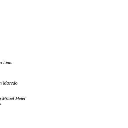
o Lima
on Macedo
 Mizael Meier
o