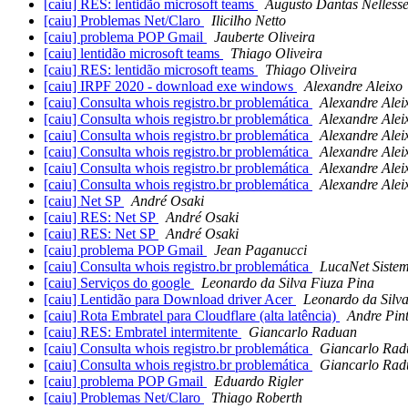
[caiu] RES: lentidão microsoft teams
Augusto Dantas Nelless
[caiu] Problemas Net/Claro
Ilicilho Netto
[caiu] problema POP Gmail
Jauberte Oliveira
[caiu] lentidão microsoft teams
Thiago Oliveira
[caiu] RES: lentidão microsoft teams
Thiago Oliveira
[caiu] IRPF 2020 - download exe windows
Alexandre Aleixo 
[caiu] Consulta whois registro.br problemática
Alexandre Aleix
[caiu] Consulta whois registro.br problemática
Alexandre Aleix
[caiu] Consulta whois registro.br problemática
Alexandre Aleix
[caiu] Consulta whois registro.br problemática
Alexandre Aleix
[caiu] Consulta whois registro.br problemática
Alexandre Aleix
[caiu] Consulta whois registro.br problemática
Alexandre Aleix
[caiu] Net SP
André Osaki
[caiu] RES: Net SP
André Osaki
[caiu] RES: Net SP
André Osaki
[caiu] problema POP Gmail
Jean Paganucci
[caiu] Consulta whois registro.br problemática
LucaNet Sistem
[caiu] Serviços do google
Leonardo da Silva Fiuza Pina
[caiu] Lentidão para Download driver Acer
Leonardo da Silv
[caiu] Rota Embratel para Cloudflare (alta latência)
Andre Pin
[caiu] RES: Embratel intermitente
Giancarlo Raduan
[caiu] Consulta whois registro.br problemática
Giancarlo Rad
[caiu] Consulta whois registro.br problemática
Giancarlo Rad
[caiu] problema POP Gmail
Eduardo Rigler
[caiu] Problemas Net/Claro
Thiago Roberth