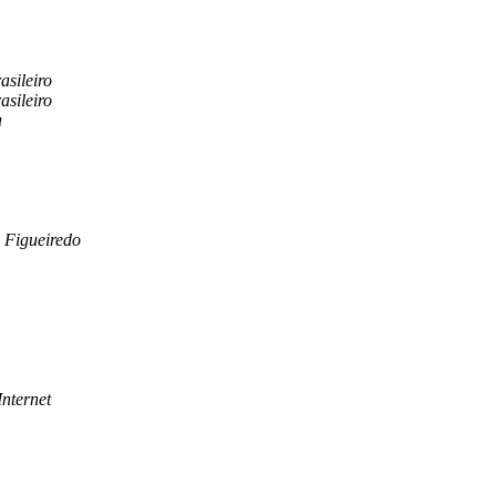
asileiro
asileiro
a
 Figueiredo
Internet