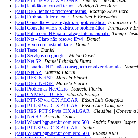
[caiu] PTT-SP via CIX ALGAR
Vinicius Pinto Barbosa
[caiu] lentidão microsoft teams
Rodrigo Alves Bora
[caiu] RES: lentidão microsoft teams
Rodrigo Alves Bora
[caiu] Embratel intermitente
Francisco V Brasileiro
[caiu] Consulta whois registro.br problemática
Francisco V Br
[caiu] Consulta whois registro.br problemática
Francisco V Br
[caiu] Falha com HE para trafego Internacional?
Thiago Cost
[caiu] Net - Claro não resolve IPv4
Daniel
[caiu] Vivo com instabilidade
Daniel
[caiu] Teste
Daniel
[caiu] Serviços do google
Willian Davet
[caiu] Net SP
Daniel Lehmkuhl Dutra
[caiu] Usuários NET não conseguem resolver domínio
Marcel
[caiu] Net SP
Marcelo Fiorini
[caiu] RES: Net SP
Marcelo Fiorini
[caiu] RES: Net SP
Marcelo Fiorini
[caiu] Problemas Net/Claro
Marcelo Fiorini
[caiu] CYMRU - UTRS
Eduardo França
[caiu] PTT-SP via CIX ALGAR
Edson Luis Gonçalez
[caiu] PTT-SP via CIX ALGAR
Edson Luis Gonçalez
[caiu] RES: PTT-SP via CIX ALGAR
Claudinei | Conectiva 
[caiu] Net SP
Arnaldo J.Sousa
[caiu] Wizard bgp.net.br com erro 503
Andrio Prestes Jasper
[caiu] PTT-SP via CIX ALGAR
Junior
[caiu] Wizard bgp.net.br com erro 503
Rubens Kuhl