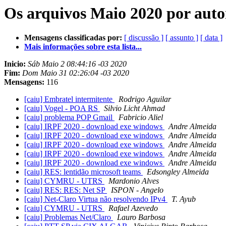
Os arquivos Maio 2020 por auto
Mensagens classificadas por:
[ discussão ]
[ assunto ]
[ data ]
Mais informações sobre esta lista...
Inicio:
Sáb Maio 2 08:44:16 -03 2020
Fim:
Dom Maio 31 02:26:04 -03 2020
Mensagens:
116
[caiu] Embratel intermitente
Rodrigo Aguilar
[caiu] Vogel - POA RS
Silvio Licht Ahmad
[caiu] problema POP Gmail
Fabricio Aliel
[caiu] IRPF 2020 - download exe windows
Andre Almeida
[caiu] IRPF 2020 - download exe windows
Andre Almeida
[caiu] IRPF 2020 - download exe windows
Andre Almeida
[caiu] IRPF 2020 - download exe windows
Andre Almeida
[caiu] IRPF 2020 - download exe windows
Andre Almeida
[caiu] RES: lentidão microsoft teams
Edsongley Almeida
[caiu] CYMRU - UTRS
Mardonio Alves
[caiu] RES: RES: Net SP
ISPON - Angelo
[caiu] Net-Claro Virtua não resolvendo IPv4
T. Ayub
[caiu] CYMRU - UTRS
Rafael Azevedo
[caiu] Problemas Net/Claro
Lauro Barbosa