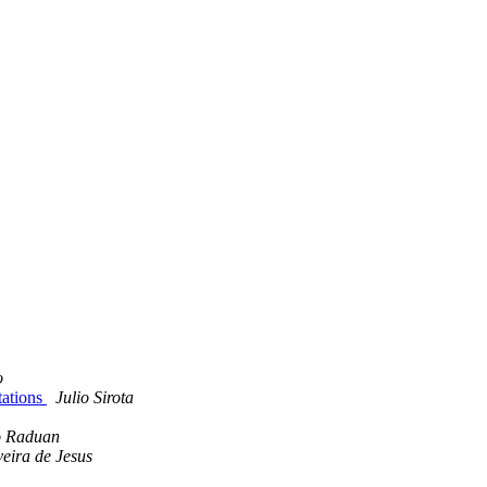
o
tations
Julio Sirota
o Raduan
veira de Jesus