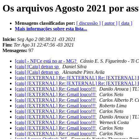
Os arquivos Agosto 2021 por as
Mensagens classificadas por:
[ discussão ]
[ autor ]
[ data ]
Mais informações sobre esta lista...
Inicio:
Seg Ago 2 08:38:21 -03 2021
Fim:
Ter Ago 31 22:47:56 -03 2021
Mensagens:
97
[caiu] - NFCe está no ar - MG?
Cássio E. S. Figueiredo - T
[caiu] [Caiu] detran sp
Daniel Silva
[caiu] [Caiu] detran sp
Alexandre Pires Avila
[caiu] [EXTERNAL] Re: [EXTERNAL] Re: [EXTERNAL] Re
[caiu] [EXTERNAL] Re: [EXTERNAL] Re: [EXTERNAL] Re
[caiu] [EXTERNAL] Re: Gmail louco!!!
Danilo Arouca | TL
[caiu] [EXTERNAL] Re: Gmail louco!!!
Carlos Neto
[caiu] [EXTERNAL] Re: Gmail louco!!!
Carlos Alberto P. 
[caiu] [EXTERNAL] Re: Gmail louco!!!
Roberto Lima
[caiu] [EXTERNAL] Re: Gmail louco!!!
Carlos Neto
[caiu] [EXTERNAL] Re: Gmail louco!!!
Danilo Arouca | TL
[caiu] [EXTERNAL] Re: Gmail louco!!!
Werneck Costa
[caiu] [EXTERNAL] Re: Gmail louco!!!
Carlos Neto
[caiu] [EXTERNAL] Re: Gmail louco!!!
Carlos Neto