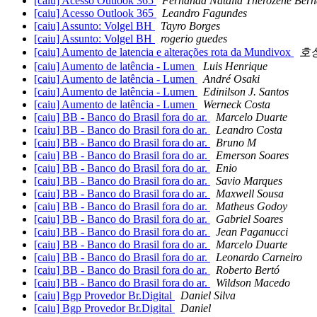
[caiu] Acesso Outlook 365
Fernanda Natalia Therozene Bern
[caiu] Acesso Outlook 365
Leandro Fagundes
[caiu] Assunto: Volgel BH
Tayro Borges
[caiu] Assunto: Volgel BH
rogerio guedes
[caiu] Aumento de latencia e alterações rota da Mundivox
호
[caiu] Aumento de latência - Lumen
Luis Henrique
[caiu] Aumento de latência - Lumen
André Osaki
[caiu] Aumento de latência - Lumen
Edinilson J. Santos
[caiu] Aumento de latência - Lumen
Werneck Costa
[caiu] BB - Banco do Brasil fora do ar.
Marcelo Duarte
[caiu] BB - Banco do Brasil fora do ar.
Leandro Costa
[caiu] BB - Banco do Brasil fora do ar.
Bruno M
[caiu] BB - Banco do Brasil fora do ar.
Emerson Soares
[caiu] BB - Banco do Brasil fora do ar.
Enio
[caiu] BB - Banco do Brasil fora do ar.
Savio Marques
[caiu] BB - Banco do Brasil fora do ar.
Maxwell Sousa
[caiu] BB - Banco do Brasil fora do ar.
Matheus Godoy
[caiu] BB - Banco do Brasil fora do ar.
Gabriel Soares
[caiu] BB - Banco do Brasil fora do ar.
Jean Paganucci
[caiu] BB - Banco do Brasil fora do ar.
Marcelo Duarte
[caiu] BB - Banco do Brasil fora do ar.
Leonardo Carneiro
[caiu] BB - Banco do Brasil fora do ar.
Roberto Bertó
[caiu] BB - Banco do Brasil fora do ar.
Wildson Macedo
[caiu] Bgp Provedor Br.Digital
Daniel Silva
[caiu] Bgp Provedor Br.Digital
Daniel