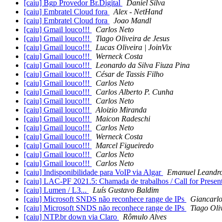
[caiu] Bgp Provedor Br.Digital
Daniel Silva
[caiu] Embratel Cloud fora
Alex - NetHand
[caiu] Embratel Cloud fora
Joao Mandl
[caiu] Gmail louco!!!
Carlos Neto
[caiu] Gmail louco!!!
Tiago Oliveira de Jesus
[caiu] Gmail louco!!!
Lucas Oliveira | JoinVix
[caiu] Gmail louco!!!
Werneck Costa
[caiu] Gmail louco!!!
Leonardo da Silva Fiuza Pina
[caiu] Gmail louco!!!
César de Tassis Filho
[caiu] Gmail louco!!!
Carlos Neto
[caiu] Gmail louco!!!
Carlos Alberto P. Cunha
[caiu] Gmail louco!!!
Carlos Neto
[caiu] Gmail louco!!!
Aloizio Miranda
[caiu] Gmail louco!!!
Maicon Radeschi
[caiu] Gmail louco!!!
Carlos Neto
[caiu] Gmail louco!!!
Werneck Costa
[caiu] Gmail louco!!!
Marcel Figueiredo
[caiu] Gmail louco!!!
Carlos Neto
[caiu] Gmail louco!!!
Carlos Neto
[caiu] Indisponibilidade para VoIP via Algar
Emanuel Leandr
[caiu] LAC-PF 2021.5: Chamada de trabalhos / Call for Presen
[caiu] Lumen / L3...
Luís Gustavo Baldim
[caiu] Microsoft SNDS não reconhece range de IPs
Giancarl
[caiu] Microsoft SNDS não reconhece range de IPs
Tiago Oli
[caiu] NTP.br down via Claro
Rômulo Alves