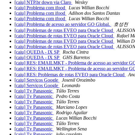
[caiu] NTP.br down via Claro
Wesley
[caiu] Problema com ifood
Lucas Willian Bocchi
[caiu] Problema com ifood
Adilson dos Santos Dantas
[caiu] Problema com ifood
Lucas Willian Bocchi
[caiu] Problema de acesso ao servidor GO Global.
호성천
[caiu] Problemas de rotas EVEO para Oracle Cloud
ALISSO
[caiu] Problemas de rotas EVEO para Oracle Cloud
Rafael M
[caiu] Problemas de rotas EVEO para Oracle Cloud
Willian D
[caiu] Problemas de rotas EVEO para Oracle Cloud
ALISSO
[caiu] QUEDA - IX SP
Rocha Cintra
[caiu] QUEDA - IX SP
GHS Barretos
[caiu] RES: EMAILMKT - Problema de acesso ao servidor G
[caiu] RES: EMAILMKT - Problema de acesso ao servidor G
[caiu] RES: Problemas de rotas EVEO para Oracle Cloud
And
[caiu] Serviços Google
Josenil Orozimbo
[caiu] Serviços Google
Leonardo
[caiu] Tv Panasonic
Túlio Terres
[caiu] Tv Panasonic
Pedro Costa
[caiu] Tv Panasonic
Túlio Terres
[caiu] Tv Panasonic
Marciano Lopes
[caiu] Tv Panasonic
Rodrigo Aguilar
[caiu] Tv Panasonic
Lucas Willian Bocchi
[caiu] Tv Panasonic
Túlio Terres
[caiu] Tv Panasonic
Wellington Sena
[caiu] Tv Panasonic
julio covolato