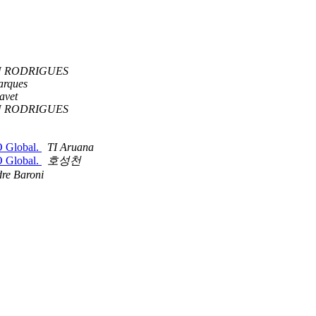
N RODRIGUES
arques
avet
N RODRIGUES
O Global.
TI Aruana
O Global.
호성천
re Baroni