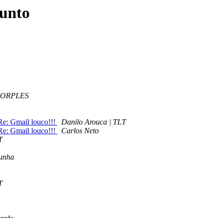
sunto
i CORPLES
: Gmail louco!!!
Danilo Arouca | TLT
: Gmail louco!!!
Carlos Neto
T
Cunha
T