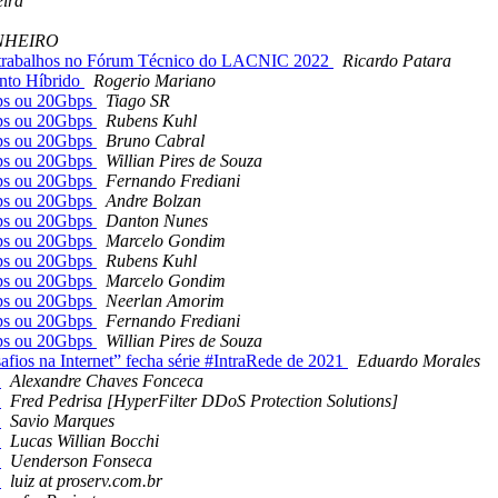
eira
NHEIRO
trabalhos no Fórum Técnico do LACNIC 2022
Ricardo Patara
nto Híbrido
Rogerio Mariano
ps ou 20Gbps
Tiago SR
ps ou 20Gbps
Rubens Kuhl
ps ou 20Gbps
Bruno Cabral
ps ou 20Gbps
Willian Pires de Souza
ps ou 20Gbps
Fernando Frediani
ps ou 20Gbps
Andre Bolzan
ps ou 20Gbps
Danton Nunes
ps ou 20Gbps
Marcelo Gondim
ps ou 20Gbps
Rubens Kuhl
ps ou 20Gbps
Marcelo Gondim
ps ou 20Gbps
Neerlan Amorim
ps ou 20Gbps
Fernando Frediani
ps ou 20Gbps
Willian Pires de Souza
fios na Internet” fecha série #IntraRede de 2021
Eduardo Morales
r
Alexandre Chaves Fonceca
r
Fred Pedrisa [HyperFilter DDoS Protection Solutions]
r
Savio Marques
r
Lucas Willian Bocchi
r
Uenderson Fonseca
r
luiz at proserv.com.br