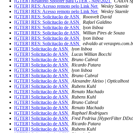
[GTER] Relatório Spoofer para GTER - Nov/2021
CAIDA Sp
[GTER] RES: Acesso remoto pelo Link Net
Wesley Staenle
[GTER] RES: Acesso remoto pelo Link Net
Wesley Staenle
[GTER] RES: Solicitação de ASN
Roosvelt David
[GTER] RES: Solicitação de ASN
Rafael Galdino
[GTER] RES: Solicitação de ASN
lyon lisboa
[GTER] RES: Solicitação de ASN
Willian Pires de Souza
[GTER] RES: Solicitação de ASN
lyon lisboa
[GTER] RES: Solicitação de ASN
edvaldo at veraxpro.com.b
[GTER] Solicitação de ASN
lyon lisboa
[GTER] Solicitação de ASN
Lucas Willian Bocchi
[GTER] Solicitação de ASN
Bruno Cabral
[GTER] Solicitação de ASN
Ricardo Patara
[GTER] Solicitação de ASN
lyon lisboa
[GTER] Solicitação de ASN
Bruno Cabral
[GTER] Solicitação de ASN
Alexandre Aleixo | Opticalhost
[GTER] Solicitação de ASN
Rubens Kuhl
[GTER] Solicitação de ASN
Renato Machado
[GTER] Solicitação de ASN
Rubens Kuhl
[GTER] Solicitação de ASN
Bruno Cabral
[GTER] Solicitação de ASN
Renato Machado
[GTER] Solicitação de ASN
Raphael Rodrigues
[GTER] Solicitação de ASN
Fred Pedrisa [HyperFilter DDoS
[GTER] Solicitação de ASN
Ricardo Patara
[GTER] Solicitação de ASN
Rubens Kuhl