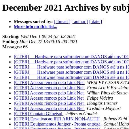
December 2021 Archives by subj
Messages sorted by:
[ thread ]
[ author ]
[ date ]
More info on this list...
Starting:
Wed Dec 1 09:24:52 -03 2021
Ending:
Mon Dec 27 13:00:16 -03 2021
Messages:
66
[GTER] Hardware para softrouter com DANOS até uns 10
[GTER] Hardware para softrouter com DANOS até uns 10
[GTER] ___Hardware para softrouter com DANOS até u ns 
[GTER] ___Hardware para softrouter com DANOS até u ns 
[GTER] ___Hardware para softrouter com DANOS até u ns 
[GTER] Acesso remoto pelo Link Net
WESLEY CESAR STA
[GTER] Acesso remoto pelo Link Net
Francisco V Brasileiro
[GTER] Acesso remoto pelo Link Net
Willian Pires de Souza
[GTER] Acesso remoto pelo Link Net
Felipe Videira
[GTER] Acesso remoto pelo Link Net
Douglas Fischer
[GTER] Acesso remoto pelo Link Net
Cristiano Maynart
[GTER] Contato G2netsul
Jefferson Gondek
[GTER] Desativacao IRR ARIN NON-AUTH
Rubens Kuhl
[GTER] Equipamentos Juniper - Pronta entrega
Samuel Hono