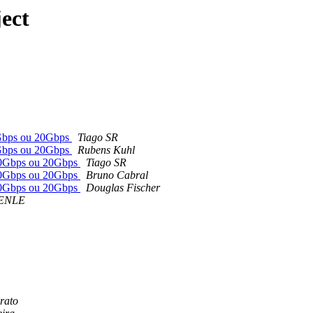
ect
Gbps ou 20Gbps
Tiago SR
Gbps ou 20Gbps
Rubens Kuhl
10Gbps ou 20Gbps
Tiago SR
10Gbps ou 20Gbps
Bruno Cabral
10Gbps ou 20Gbps
Douglas Fischer
ENLE
rato