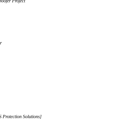
oofer Project
r
 Protection Solutions]