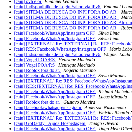
[caiu] ovh e oi
Emanuel Leandro
[caiu] Indisponibilidade Login Yahoo via IPv6
Emanuel Lean
[caiu] SITEMA DE BUSCA DO INPI FORA DO AR.
Marce
[caiu] SITEMA DE BUSCA DO INPI FORA DO AR.
Marce
[caiu] SITEMA DE BUSCA DO INPI FORA DO AR. Alexandre
[caiu] SITEMA DE BUSCA DO INPI FORA DO AR.
Rober
[caiu] Facebook/WhatsApp/Instagram OFF
Silvia Lima
[caiu] Facebook/WhatsApp/Instagram OFF
Silvia Lima
[caiu] [EXTERNAL] Re: [EXTERNAL] Re: RES: Facebook/
[caiu] RES: Facebook/WhatsApp/Instagram OFF
Mario Lobo
[caiu] Indisponibilidade Login Yahoo via IPv6
Wagner Loula
[caiu] Vogel POA/RS
Henrique Machado
[caiu] Vogel POA/RS
Henrique Machado
[caiu] Roblox fora do ar.
Rogerio Mariano
[caiu] Facebook/WhatsApp/Instagram OFF
Savio Marques
[caiu] [EXTERNAL] Re: RES: Facebook/WhatsApp/Instagr
[caiu] RES: [EXTERNAL] Re: RES: Facebook/WhatsApp/In
[caiu] Facebook/WhatsApp/Instagram OFF
Richard Michelon
[caiu] Facebook/WhatsApp/Instagram OFF
Lucas Miranda
[caiu] Roblox fora do ar.
Gustavo Moreira
[caiu] facebook/whatsapp/instagram
Anderson Nascimento
[caiu] Facebook/WhatsApp/Instagram OFF
Vinicius Ricardo
[caiu] [EXTERNAL] Re: [EXTERNAL] Re: RES: Facebook/
[caiu] GoDaddy - Ajuda Hospedagem
Thiago Oliveira
[caiu] Facebook/WhatsApp/Instagram OFF
Tiago Melo Olive