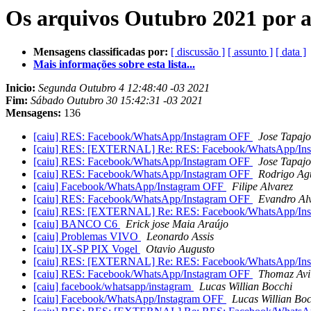
Os arquivos Outubro 2021 por 
Mensagens classificadas por:
[ discussão ]
[ assunto ]
[ data ]
Mais informações sobre esta lista...
Inicio:
Segunda Outubro 4 12:48:40 -03 2021
Fim:
Sábado Outubro 30 15:42:31 -03 2021
Mensagens:
136
[caiu] RES: Facebook/WhatsApp/Instagram OFF
Jose Tapaj
[caiu] RES: [EXTERNAL] Re: RES: Facebook/WhatsApp/In
[caiu] RES: Facebook/WhatsApp/Instagram OFF
Jose Tapaj
[caiu] RES: Facebook/WhatsApp/Instagram OFF
Rodrigo Ag
[caiu] Facebook/WhatsApp/Instagram OFF
Filipe Alvarez
[caiu] RES: Facebook/WhatsApp/Instagram OFF
Evandro Al
[caiu] RES: [EXTERNAL] Re: RES: Facebook/WhatsApp/In
[caiu] BANCO C6
Erick jose Maia Araújo
[caiu] Problemas VIVO
Leonardo Assis
[caiu] IX-SP PIX Vogel
Otavio Augusto
[caiu] RES: [EXTERNAL] Re: RES: Facebook/WhatsApp/In
[caiu] RES: Facebook/WhatsApp/Instagram OFF
Thomaz Avi
[caiu] facebook/whatsapp/instagram
Lucas Willian Bocchi
[caiu] Facebook/WhatsApp/Instagram OFF
Lucas Willian Boc