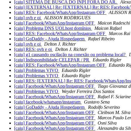
[caiu] SITEMA DE BUSCA DO INPI FORA DO AR.
Alexa
[caiu] [EXTERNAL] Re: [EXTERNAL] Re: RES: Facebook/
[caiu] RES: Facebook/WhatsApp/Instagram OFF
ALISSON 
[caiu] ovh e oi
ALISSON RODRIGUES
[caiu] Facebook/WhatsApp/Instagram OFF
Maicon Radeschi
[caiu] Problema DNS UOLhost domínios
Maicon Rafael
[caiu] RES: Facebook/WhatsApp/Instagram OFF
Marcos Rai
[caiu] GoDaddy - Ajuda Hospedagem
Rafael Ribeiro
[caiu] ovh e oi
Delton J. Richter
[caiu] RES: ovh e oi
Delton J. Richter
[caiu] g1 causando oscilação na conexão ou problema local?
D
[caiu] Indisponibilidade CELEPAR / PR
Eduardo Rigler
[caiu] RES: Facebook/WhatsApp/Instagram OFF
Eduardo Ri
[caiu] Problemas VIVO
Eduardo Rigler
[caiu] Problemas VIVO
Eduardo Rigler
[caiu] RES: [EXTERNAL] Re: RES: Facebook/WhatsApp/In
[caiu] Facebook/WhatsApp/Instagram OFF
Tiago Giovanaz d
[caiu] Problemas VIVO
Weyder Ferreira Dos Santos
[caiu] Facebook/WhatsApp/Instagram OFF
Rafael F. Sciarine
[caiu] facebook/whatsapp/instagram
Gustavo Sena
[caiu] GoDaddy - Ajuda Hospedagem
Rodolfo Severino
[caiu] Facebook/WhatsApp/Instagram OFF
Cleibson M. Silva
[caiu] Facebook/WhatsApp/Instagram OFF
Marcos Paulo Lem
[caiu] Facebook/WhatsApp/Instagram OFF
Osni Silva
[caiu] Facebook/WhatsApp/Instagram OFF
Alessandro da Sil