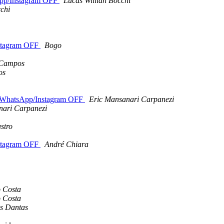
pp/Instagram OFF
Lucas Willian Bocchi
chi
stagram OFF
Bogo
 Campos
os
WhatsApp/Instagram OFF
Eric Mansanari Carpanezi
nari Carpanezi
stro
stagram OFF
André Chiara
 Costa
 Costa
os Dantas