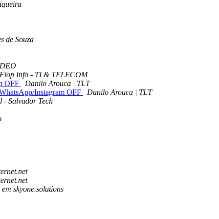
iqueira
es de Souza
IDEO
- Flop Info - TI & TELECOM
am OFF
Danilo Arouca | TLT
WhatsApp/Instagram OFF
Danilo Arouca | TLT
l - Salvador Tech
o
ernet.net
ernet.net
o em skyone.solutions