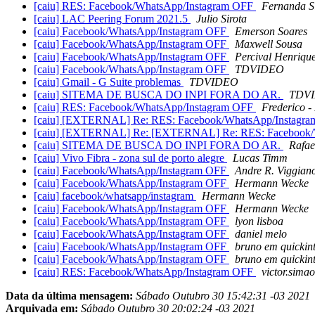
[caiu] RES: Facebook/WhatsApp/Instagram OFF
Fernanda S
[caiu] LAC Peering Forum 2021.5
Julio Sirota
[caiu] Facebook/WhatsApp/Instagram OFF
Emerson Soares
[caiu] Facebook/WhatsApp/Instagram OFF
Maxwell Sousa
[caiu] Facebook/WhatsApp/Instagram OFF
Percival Henriqu
[caiu] Facebook/WhatsApp/Instagram OFF
TDVIDEO
[caiu] Gmail - G Suite problemas
TDVIDEO
[caiu] SITEMA DE BUSCA DO INPI FORA DO AR.
TDV
[caiu] RES: Facebook/WhatsApp/Instagram OFF
Frederico 
[caiu] [EXTERNAL] Re: RES: Facebook/WhatsApp/Instagr
[caiu] [EXTERNAL] Re: [EXTERNAL] Re: RES: Facebook/
[caiu] SITEMA DE BUSCA DO INPI FORA DO AR.
Rafae
[caiu] Vivo Fibra - zona sul de porto alegre
Lucas Timm
[caiu] Facebook/WhatsApp/Instagram OFF
Andre R. Viggian
[caiu] Facebook/WhatsApp/Instagram OFF
Hermann Wecke
[caiu] facebook/whatsapp/instagram
Hermann Wecke
[caiu] Facebook/WhatsApp/Instagram OFF
Hermann Wecke
[caiu] Facebook/WhatsApp/Instagram OFF
lyon lisboa
[caiu] Facebook/WhatsApp/Instagram OFF
daniel melo
[caiu] Facebook/WhatsApp/Instagram OFF
bruno em quickint
[caiu] Facebook/WhatsApp/Instagram OFF
bruno em quickint
[caiu] RES: Facebook/WhatsApp/Instagram OFF
victor.sima
Data da última mensagem:
Sábado Outubro 30 15:42:31 -03 2021
Arquivada em:
Sábado Outubro 30 20:02:24 -03 2021