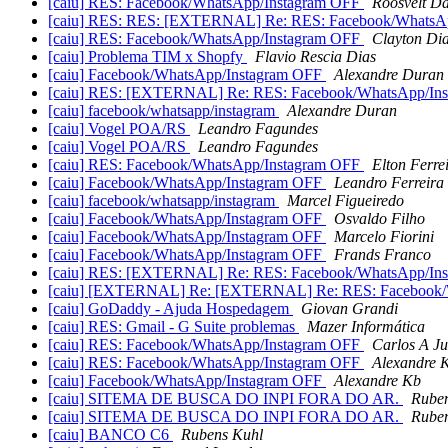
[caiu] RES: Facebook/WhatsApp/Instagram OFF
Roosvelt D
[caiu] RES: RES: [EXTERNAL] Re: RES: Facebook/WhatsA
[caiu] RES: Facebook/WhatsApp/Instagram OFF
Clayton Di
[caiu] Problema TIM x Shopfy
Flavio Rescia Dias
[caiu] Facebook/WhatsApp/Instagram OFF
Alexandre Duran
[caiu] RES: [EXTERNAL] Re: RES: Facebook/WhatsApp/In
[caiu] facebook/whatsapp/instagram
Alexandre Duran
[caiu] Vogel POA/RS
Leandro Fagundes
[caiu] Vogel POA/RS
Leandro Fagundes
[caiu] RES: Facebook/WhatsApp/Instagram OFF
Elton Ferre
[caiu] Facebook/WhatsApp/Instagram OFF
Leandro Ferreira
[caiu] facebook/whatsapp/instagram
Marcel Figueiredo
[caiu] Facebook/WhatsApp/Instagram OFF
Osvaldo Filho
[caiu] Facebook/WhatsApp/Instagram OFF
Marcelo Fiorini
[caiu] Facebook/WhatsApp/Instagram OFF
Frands Franco
[caiu] RES: [EXTERNAL] Re: RES: Facebook/WhatsApp/In
[caiu] [EXTERNAL] Re: [EXTERNAL] Re: RES: Facebook/
[caiu] GoDaddy - Ajuda Hospedagem
Giovan Grandi
[caiu] RES: Gmail - G Suite problemas
Mazer Informática
[caiu] RES: Facebook/WhatsApp/Instagram OFF
Carlos A Ju
[caiu] RES: Facebook/WhatsApp/Instagram OFF
Alexandre 
[caiu] Facebook/WhatsApp/Instagram OFF
Alexandre Kb
[caiu] SITEMA DE BUSCA DO INPI FORA DO AR.
Rube
[caiu] SITEMA DE BUSCA DO INPI FORA DO AR.
Rube
[caiu] BANCO C6
Rubens Kuhl