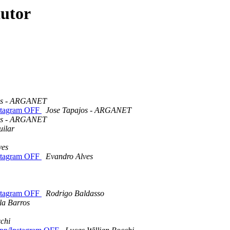
autor
os - ARGANET
stagram OFF
Jose Tapajos - ARGANET
os - ARGANET
uilar
ves
stagram OFF
Evandro Alves
stagram OFF
Rodrigo Baldasso
la Barros
chi