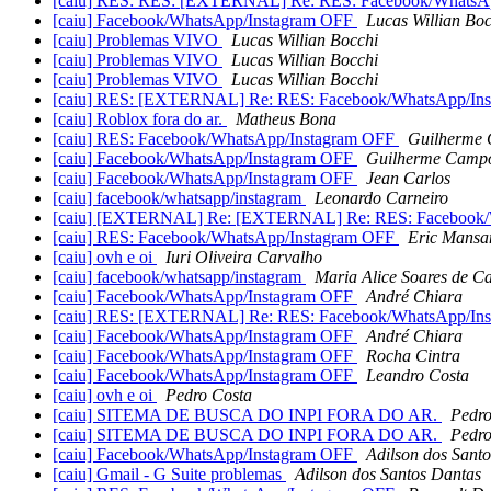
[caiu] RES: RES: [EXTERNAL] Re: RES: Facebook/WhatsA
[caiu] Facebook/WhatsApp/Instagram OFF
Lucas Willian Boc
[caiu] Problemas VIVO
Lucas Willian Bocchi
[caiu] Problemas VIVO
Lucas Willian Bocchi
[caiu] Problemas VIVO
Lucas Willian Bocchi
[caiu] RES: [EXTERNAL] Re: RES: Facebook/WhatsApp/In
[caiu] Roblox fora do ar.
Matheus Bona
[caiu] RES: Facebook/WhatsApp/Instagram OFF
Guilherme
[caiu] Facebook/WhatsApp/Instagram OFF
Guilherme Camp
[caiu] Facebook/WhatsApp/Instagram OFF
Jean Carlos
[caiu] facebook/whatsapp/instagram
Leonardo Carneiro
[caiu] [EXTERNAL] Re: [EXTERNAL] Re: RES: Facebook/
[caiu] RES: Facebook/WhatsApp/Instagram OFF
Eric Mansa
[caiu] ovh e oi
Iuri Oliveira Carvalho
[caiu] facebook/whatsapp/instagram
Maria Alice Soares de Ca
[caiu] Facebook/WhatsApp/Instagram OFF
André Chiara
[caiu] RES: [EXTERNAL] Re: RES: Facebook/WhatsApp/In
[caiu] Facebook/WhatsApp/Instagram OFF
André Chiara
[caiu] Facebook/WhatsApp/Instagram OFF
Rocha Cintra
[caiu] Facebook/WhatsApp/Instagram OFF
Leandro Costa
[caiu] ovh e oi
Pedro Costa
[caiu] SITEMA DE BUSCA DO INPI FORA DO AR.
Pedro
[caiu] SITEMA DE BUSCA DO INPI FORA DO AR.
Pedro
[caiu] Facebook/WhatsApp/Instagram OFF
Adilson dos Sant
[caiu] Gmail - G Suite problemas
Adilson dos Santos Dantas