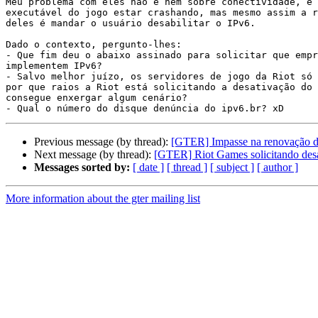
Meu problema com eles não é nem sobre conectividade, e 
executável do jogo estar crashando, mas mesmo assim a r
deles é mandar o usuário desabilitar o IPv6.

Dado o contexto, pergunto-lhes:

- Que fim deu o abaixo assinado para solicitar que empr
implementem IPv6?

- Salvo melhor juízo, os servidores de jogo da Riot só 
por que raios a Riot está solicitando a desativação do 
consegue enxergar algum cenário?

Previous message (by thread):
[GTER] Impasse na renovação de
Next message (by thread):
[GTER] Riot Games solicitando desa
Messages sorted by:
[ date ]
[ thread ]
[ subject ]
[ author ]
More information about the gter mailing list