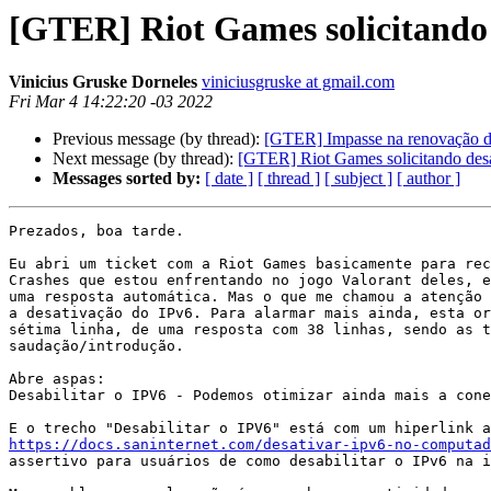
[GTER] Riot Games solicitando 
Vinicius Gruske Dorneles
viniciusgruske at gmail.com
Fri Mar 4 14:22:20 -03 2022
Previous message (by thread):
[GTER] Impasse na renovação de
Next message (by thread):
[GTER] Riot Games solicitando desa
Messages sorted by:
[ date ]
[ thread ]
[ subject ]
[ author ]
Prezados, boa tarde.

Eu abri um ticket com a Riot Games basicamente para rec
Crashes que estou enfrentando no jogo Valorant deles, e
uma resposta automática. Mas o que me chamou a atenção 
a desativação do IPv6. Para alarmar mais ainda, esta or
sétima linha, de uma resposta com 38 linhas, sendo as t
saudação/introdução.

Abre aspas:

Desabilitar o IPV6 - Podemos otimizar ainda mais a cone
https://docs.saninternet.com/desativar-ipv6-no-computad
assertivo para usuários de como desabilitar o IPv6 na i