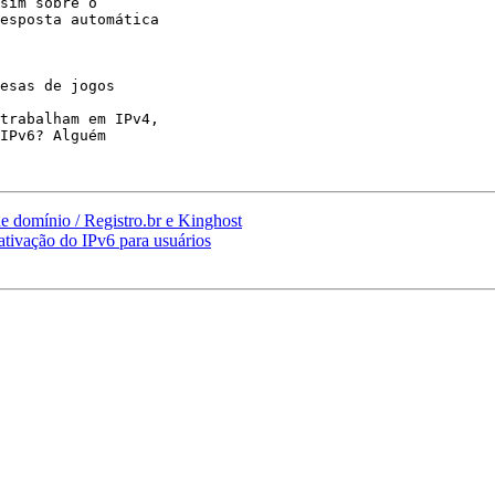
sim sobre o

esposta automática

esas de jogos

trabalham em IPv4,

IPv6? Alguém

 domínio / Registro.br e Kinghost
tivação do IPv6 para usuários