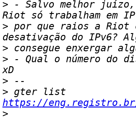
>
 - Salvo melhor juízo,
>
 por que raios a Riot 
>
>
 - Qual o número do di
>
>
 gter list    
https://eng.registro.br
>