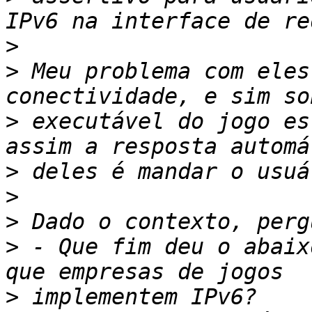
>
>
 Meu problema com eles
>
 executável do jogo es
>
>
>
>
 - Que fim deu o abaix
>