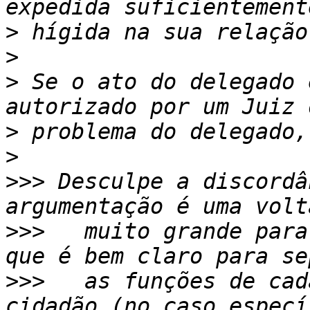
>
>
>
 Se o ato do delegado 
>
>
>>>
 Desculpe a discordâ
>>>
   muito grande para
>>>
   as funções de cad