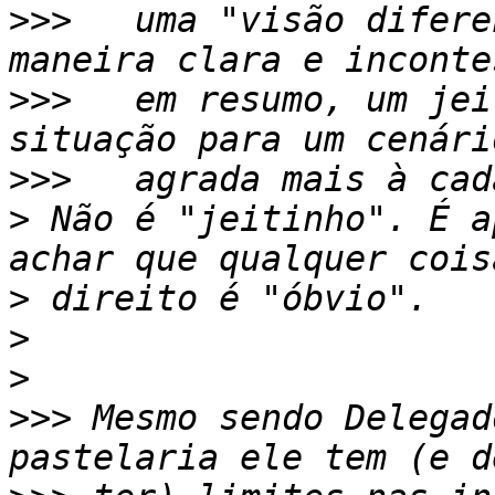
>>>
   uma "visão difere
>>>
   em resumo, um jei
>>>
>
 Não é "jeitinho". É a
>
>
>
>>>
 Mesmo sendo Delegad