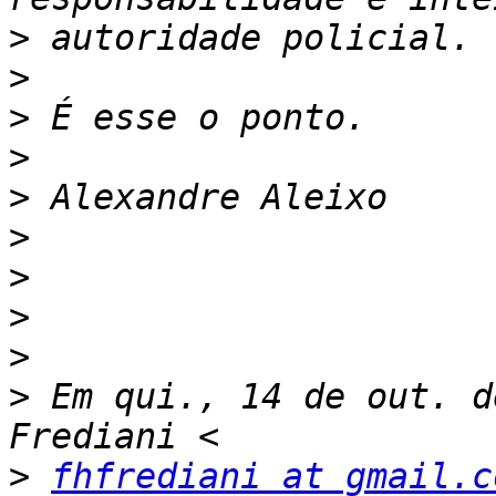
>
>
>
>
>
>
>
>
>
>
 Em qui., 14 de out. d
>
fhfrediani at gmail.c