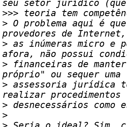
>>>
>
 O problema aqui é que
>
 as inúmeras micro e p
>
 financeiras de manter
>
 assessoria jurídica t
>
>
>
 Seria o ideal? Sim, c