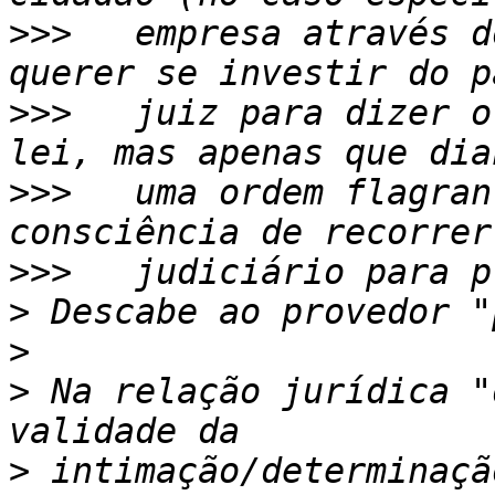
>>>
   empresa através d
>>>
   juiz para dizer o
>>>
   uma ordem flagran
>>>
>
>
>
 Na relação jurídica "
>
 intimação/determinaçã