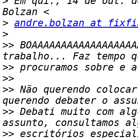
>
 Em qui., 14 de out. d
>
andre.bolzan at fixfi
>
>>
 BOAAAAAAAAAAAAAAAAAA
>>
>>
>>
 Não querendo colocar
>>
 Debati muito com alg
>>
 escritórios especial