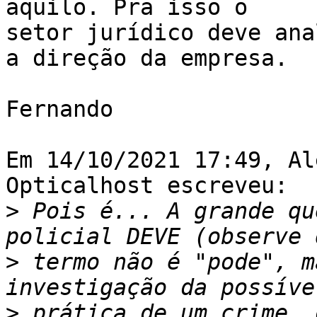
aquilo. Pra isso o 

setor jurídico deve ana
a direção da empresa.

Fernando

Em 14/10/2021 17:49, Al
Opticalhost escreveu:

>
 Pois é... A grande qu
>
 termo não é "pode", m
>
 prática de um crime, 