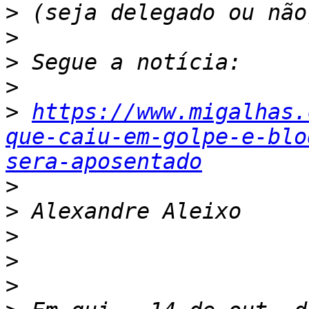
>
>
>
>
>
https://www.migalhas.
que-caiu-em-golpe-e-blo
sera-aposentado
>
>
>
>
>