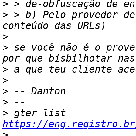
>
>
 > b) Pelo provedor de
>
>
 se você não é o prove
>
>
>
>
>
 gter list    
https://eng.registro.br
>