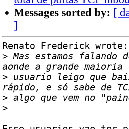
Messages sorted by:
[ d
]
Renato Frederick wrote:

>
 Mas estamos falando d
>
 usuario leigo que bai
>
>
Esse usuarios vao ter p