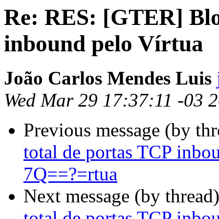
Re: RES: [GTER] Bloq
inbound pelo Vírtua
João Carlos Mendes Luis
Wed Mar 29 17:37:11 -03 
Previous message (by th
total de portas TCP inb
7Q==?=rtua
Next message (by thread
total de portas TCP inbo