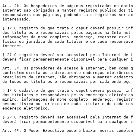
Art. 2º. Os hospedeiros de páginas registradas no domín
Internet são obrigados a manter registro público dos ti
responsáveis das páginas, podendo tais registros ser ac
interessado.

§ 1º O registro de que trata o caput deverá possuir inf
dos titulares e responsáveis pelas páginas na Internet 
informações de nome completo, endereço, registro civil 
física ou jurídica de cada titular e de cada responsáve
Internet.

§ 2º O registro deverá ser acessível pela Internet de f
deverá ficar permanentemente disponível para qualquer i
Art. 3º. Os provedores de acesso à Internet, bem como q
controlem direta ou indiretamente endereços eletrônicos
brasileiro da Internet, são obrigados a manter cadastro
de todos os titulares e responsáveis por cada endereço 
§ 1º O cadastro de que trata o caput deverá possuir inf
dos titulares e responsáveis pelos endereços eletrônico
mínimo, informações de nome completo, endereço, registr
pessoa física ou jurídica de cada titular e de cada res
endereço eletrônico.

§ 2º O registro deverá ser acessível pela Internet de f
deverá ficar permanentemente disponível para qualquer i
Art. 4º. O Poder Executivo poderá baixar normas complem