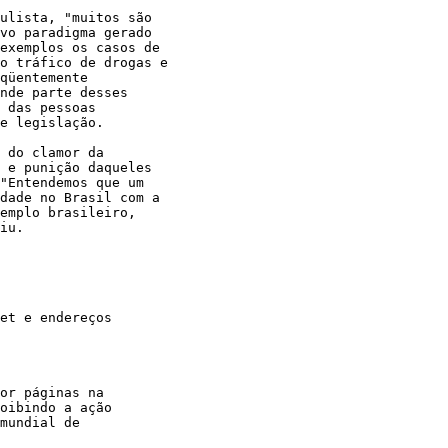
ulista, "muitos são

vo paradigma gerado

exemplos os casos de

o tráfico de drogas e

qüentemente

nde parte desses

 das pessoas

e legislação.

 do clamor da

 e punição daqueles

"Entendemos que um

dade no Brasil com a

emplo brasileiro,

iu.

et e endereços

or páginas na

oibindo a ação

mundial de
