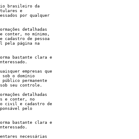
io brasileiro da

tulares e

essados por qualquer

ormações detalhadas

e conter, no mínimo,

e cadastro de pessoa

l pela página na

orma bastante clara e

nteressado.

uaisquer empresas que

 sob o domínio

 público permanente

sob seu controle.

ormações detalhadas

s e conter, no

o civil e cadastro de

ponsável pelo

orma bastante clara e

nteressado.

entares necessárias
