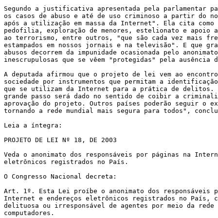
Segundo a justificativa apresentada pela parlamentar pa
os casos de abuso e até de uso criminoso a partir do no
após a utilização em massa da Internet". Ela cita como 
pedofilia, exploração de menores, estelionato e apoio a
ao terrorismo, entre outros, "que são cada vez mais fre
estampados em nossos jornais e na televisão". E que gra
abusos decorrem da impunidade ocasionada pelo anonimato
inescrupulosas que se vêem "protegidas" pela ausência d
A deputada afirmou que o projeto de lei vem ao encontro
sociedade por instrumentos que permitam a identificação
que se utilizam da Internet para a prática de delitos. 
grande passo será dado no sentido de coibir a criminali
aprovação do projeto. Outros países poderão seguir o ex
tornando a rede mundial mais segura para todos", conclu
Leia a íntegra:

PROJETO DE LEI Nº 18, DE 2003

Veda o anonimato dos responsáveis por páginas na Intern
eletrônicos registrados no País.

O Congresso Nacional decreta:

Art. 1º. Esta Lei proíbe o anonimato dos responsáveis p
Internet e endereços eletrônicos registrados no País, c
delituosa ou irresponsável de agentes por meio da rede 
computadores.
