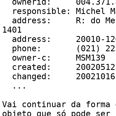
  ownerid:     004.371.843/0001-55

  responsible: Michel Machado

  address:     R: do Mercado - Centro, 34, Sala 
1401

  address:     20010-120 - Rio de Janeiro - RJ

  phone:       (021) 2233-5950 [25]

  owner-c:     MSM139

  created:     20020512

  changed:     20021016

  ...

Vai continuar da forma 
objeto que só pode ser
