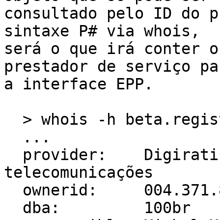
consultado pelo ID do p
sintaxe P# via whois,

será o que irá conter o
prestador de serviço par
a interface EPP.

  > whois -h beta.registro.br p6

  ...

  provider:    Digirati informática, serviços e 
telecomunicações

  ownerid:     004.371.843/0001-55

  dba:         100br
