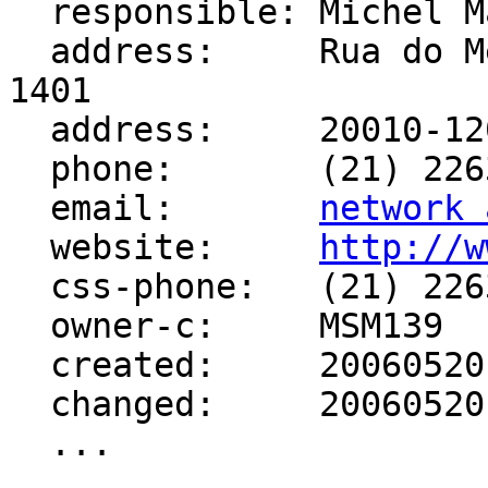
  responsible: Michel Machado

  address:     Rua do Mercado - Centro, 34, Sala 
1401

  address:     20010-120 - Rio de Janeiro - RJ

  phone:       (21) 2263-1177 []

  email:       
network 
  website:     
http://w
  css-phone:   (21) 2263-1177

  owner-c:     MSM139

  created:     20060520

  changed:     20060520

  ...
