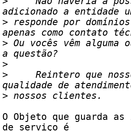
>
     Não haveria a pos
>
 responde por domínios
>
 Ou vocês vêm alguma o
>
>
     Reintero que noss
>
O Objeto que guarda as 
de serviço é
