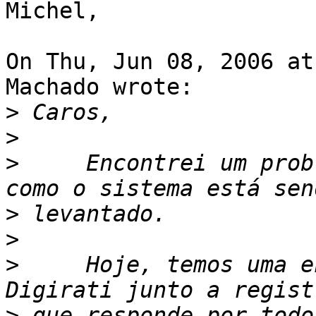
Michel,

On Thu, Jun 08, 2006 at
Machado wrote:

>
>
>
     Encontrei um prob
>
>
>
     Hoje, temos uma e
>
 que responde por todo