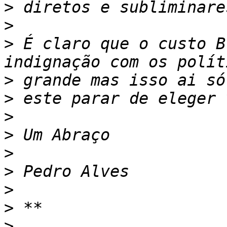
>
>
>
 É claro que o custo B
>
>
>
>
>
>
>
>
>