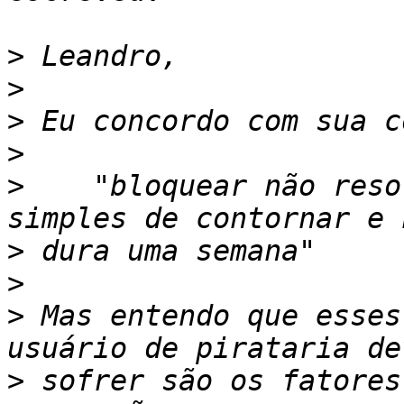
>
>
>
>
>
    "bloquear não reso
>
>
>
 Mas entendo que esses
>