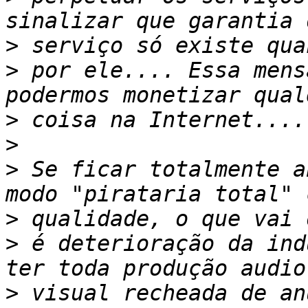
>
>
 por ele.... Essa mens
>
>
>
 Se ficar totalmente a
>
>
 é deterioração da ind
>