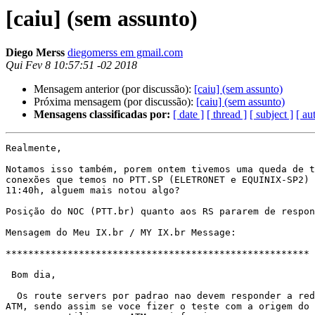
[caiu] (sem assunto)
Diego Merss
diegomerss em gmail.com
Qui Fev 8 10:57:51 -02 2018
Mensagem anterior (por discussão):
[caiu] (sem assunto)
Próxima mensagem (por discussão):
[caiu] (sem assunto)
Mensagens classificadas por:
[ date ]
[ thread ]
[ subject ]
[ au
Realmente,

Notamos isso também, porem ontem tivemos uma queda de t
conexões que temos no PTT.SP (ELETRONET e EQUINIX-SP2) 
11:40h, alguem mais notou algo?

Posição do NOC (PTT.br) quanto aos RS pararem de respon
Mensagem do Meu IX.br / MY IX.br Message:

******************************************************

 Bom dia,

  Os route servers por padrao nao devem responder a redes foram do bloco do

ATM, sendo assim se voce fizer o teste com a origem do 