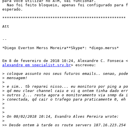
para voce utilizar no ATM, vai funcionar.

  Nao foi feito bloqueio, apenas foi configurado para funcionar como

esperado.

******************************************************

Att

-- 

*Diego Everton Merss Moreira**Skype*: *diego.merss*

alexandre em specialist.srv.br
> escreveu:

>
>
>
>
>
>
>
>
>
>
>
>
>>