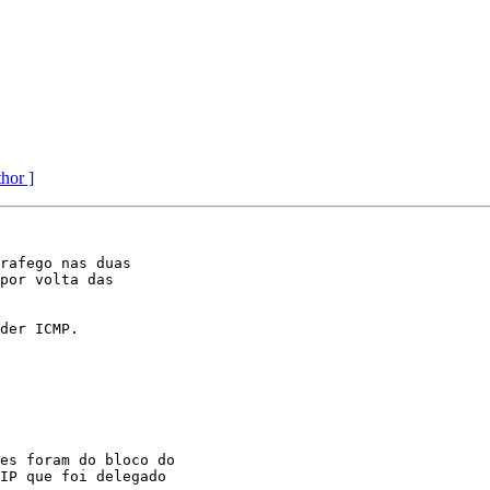
thor ]
rafego nas duas

por volta das

der ICMP.

IP que foi delegado
