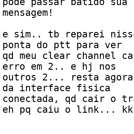
pode passar batido sua 

mensagem!

e sim.. tb reparei niss
ponta do ptt para ver 

qd meu clear channel ca
erro em 2.. e hj nos 

outros 2... resta agora
da interface fisica 

conectada, qd cair o tr
eh pq caiu o link... kkk