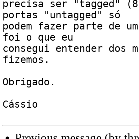
precisa ser "tagged" (8
portas "untagged" só

podem fazer parte de um
foi o que eu

consegui entender dos m
fizemos.

Obrigado.

Cássio

Previous message (by th