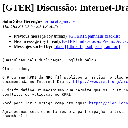
[GTER] Discussão: Internet-Dr
Sofia Silva Berenguer
sofia at apnic.net
Thu Oct 30 19:16:29 -03 2025
Previous message (by thread):
[GTER] Spamhaus blacklist
Next message (by thread):
[GTER] Indicados ao Premio ACG 2
Messages sorted by:
[ date ]
[ thread ]
[ subject ]
[ author ]
(Desculpas pela duplicação; English below)

Olá a todos,

O Programa RPKI da NRO [1] publicou um artigo no blog e
documentada no Internet-Draft: 
https://www.ietf.org/arc
O draft define um mecanismo que permite que os Trust An
conflitos de validação no RPKI.

Você pode ler o artigo completo aqui: 
https://blog.lacn
Agradecemos seus comentários e a participação na lista 
novembro) [3].

—
