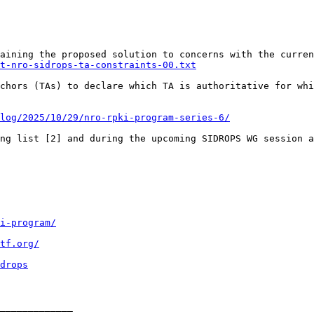
aining the proposed solution to concerns with the curren
t-nro-sidrops-ta-constraints-00.txt
chors (TAs) to declare which TA is authoritative for whi
log/2025/10/29/nro-rpki-program-series-6/
ng list [2] and during the upcoming SIDROPS WG session a
i-program/
tf.org/
drops
_____________
