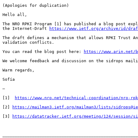
(Apologies for duplication)

Hello all,

The NRO RPKI Program [1] has published a blog post expl
the Internet-Draft 
https://www.ietf.org/archive/id/draf
The draft defines a mechanism that allows RPKI Trust An
validation conflicts.

You can read the blog post here: 
https://www.arin.net/b
We welcome feedback and discussion on the sidrops maili
Warm regards,

Sofía

—

[1]  
https://www.nro.net/technical-coordination/nro-rpk
[2] 
https://mailman3.ietf.org/mailman3/lists/sidrops@ie
[3] 
https://datatracker.ietf.org/meeting/124/session/si
_______________________________________________________