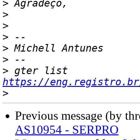
>
>
>
>
>
>
>
 gter list    
https://eng.registro.br
>
Previous message (by th
AS10954 - SERPRO