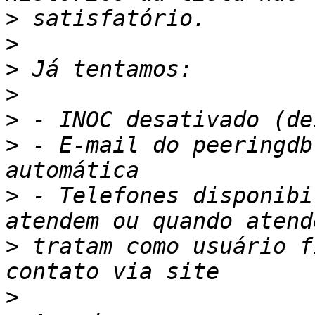
>
>
>
>
>
>
 - E-mail do peeringdb
>
 - Telefones disponibi
>
 tratam como usuário f
>