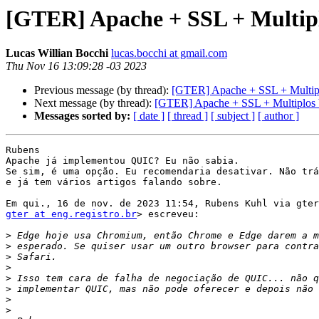
[GTER] Apache + SSL + Multipl
Lucas Willian Bocchi
lucas.bocchi at gmail.com
Thu Nov 16 13:09:28 -03 2023
Previous message (by thread):
[GTER] Apache + SSL + Multipl
Next message (by thread):
[GTER] Apache + SSL + Multiplos 
Messages sorted by:
[ date ]
[ thread ]
[ subject ]
[ author ]
Rubens

Apache já implementou QUIC? Eu não sabia.

Se sim, é uma opção. Eu recomendaria desativar. Não trá
e já tem vários artigos falando sobre.

gter at eng.registro.br
> escreveu:

>
>
>
>
>
>
>
>