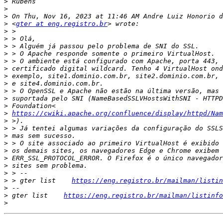
>
>
>
>
 <
gter at eng.registro.br
>
>
>
>
>
>
>
>
>
>
>
>
https://cwiki.apache.org/confluence/display/httpd/Nam
>
>
>
>
>
>
>
>
>
 > gter list    
https://eng.registro.br/mailman/listin
>
>
 gter list    
https://eng.registro.br/mailman/listinfo
>