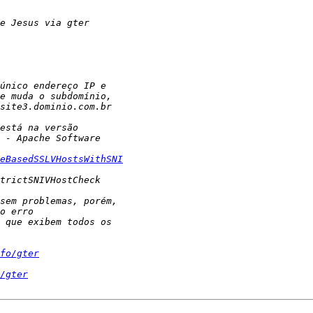
eBasedSSLVHostsWithSNI
fo/gter
/gter