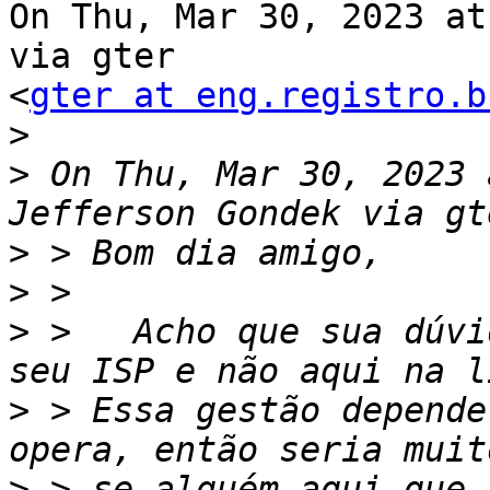
On Thu, Mar 30, 2023 at
via gter

<
gter at eng.registro.b
>
>
 On Thu, Mar 30, 2023 
>
>
>
 >   Acho que sua dúvi
>
 > Essa gestão depende
>
 > se alguém aqui que 