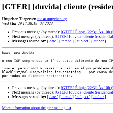
[GTER] [duvida] cliente (reside
Umgeher Torgersen
me at umgeher.org
Wed Mar 29 17:38:18 -03 2023
Previous message (by thread):
[GTER] É hoje (22/3)! Às 10h (U
Next message (by thread):
[GTER] [duvida] cliente (residencial
Messages sorted by:
[ date ]
[ thread ]
[ subject ]
[ author ]
boas, uma duvida...

o meu ISP sempre usa um IP de saida diferente do meu IP
isso e' permitido? N vezes que caio em algum problema d
blacklist/mal-uso/waiting-for-something... por causa de
Previous message (by thread):
[GTER] É hoje (22/3)! Às 10h (U
Next message (by thread):
[GTER] [duvida] cliente (residencial
Messages sorted by:
[ date ]
[ thread ]
[ subject ]
[ author ]
More information about the gter mailing list