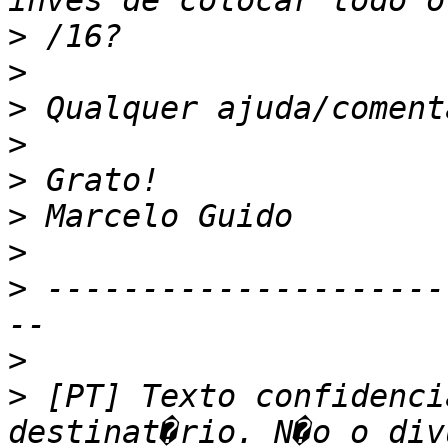
>
>
>
>
>
>
>
>
 ---------------------
>
>
 [PT] Texto confidenci