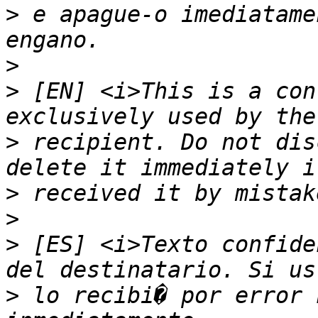
>
 e apague-o imediatame
>
>
 [EN] <i>This is a con
>
 recipient. Do not dis
>
>
>
 [ES] <i>Texto confide
>
 lo recibi� por error 