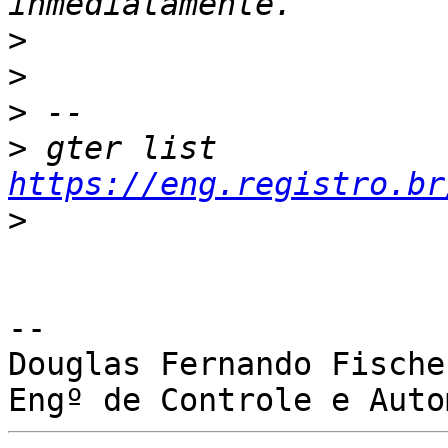
>
>
>
>
 gter list    
https://eng.registro.br
>
-- 

Douglas Fernando Fischer