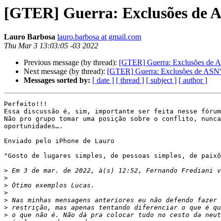
[GTER] Guerra: Exclusões de A
Lauro Barbosa
lauro.barbosa at gmail.com
Thu Mar 3 13:03:05 -03 2022
Previous message (by thread):
[GTER] Guerra: Exclusões de 
Next message (by thread):
[GTER] Guerra: Exclusões de ASN'
Messages sorted by:
[ date ]
[ thread ]
[ subject ]
[ author ]
Perfeito!!!

Essa discussão é, sim, importante ser feita nesse fórum
Não pro grupo tomar uma posição sobre o conflito, nunca
oportunidades….

Enviado pelo iPhone de Lauro

"Gosto de lugares simples, de pessoas simples, de paixõ
>
 Em 3 de mar. de 2022, à(s) 12:52, Fernando Frediani v
>
>
>
>
>
>