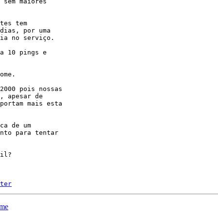
 sem maiores

tes tem

dias, por uma

ia no serviço.

a 10 pings e

ome.

2000 pois nossas

, apesar de

portam mais esta

ca de um

nto para tentar

il?

ter
ome