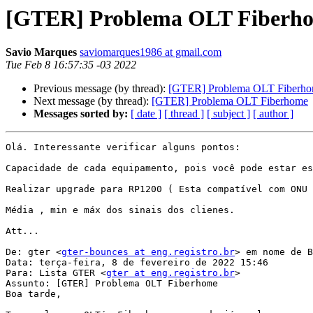
[GTER] Problema OLT Fiberh
Savio Marques
saviomarques1986 at gmail.com
Tue Feb 8 16:57:35 -03 2022
Previous message (by thread):
[GTER] Problema OLT Fiberh
Next message (by thread):
[GTER] Problema OLT Fiberhome
Messages sorted by:
[ date ]
[ thread ]
[ subject ]
[ author ]
Olá. Interessante verificar alguns pontos:

Capacidade de cada equipamento, pois você pode estar es
Realizar upgrade para RP1200 ( Esta compatível com ONU 
Média , min e máx dos sinais dos clienes.

Att...

De: gter <
gter-bounces at eng.registro.br
> em nome de B
Data: terça-feira, 8 de fevereiro de 2022 15:46

Para: Lista GTER <
gter at eng.registro.br
>

Assunto: [GTER] Problema OLT Fiberhome

Boa tarde,
