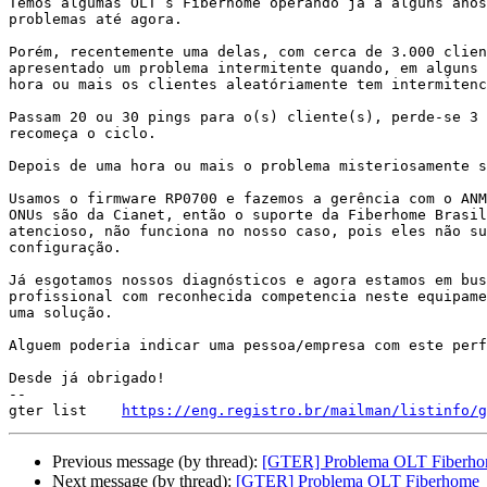
Temos algumas OLT´s Fiberhome operando já a alguns anos
problemas até agora.

Porém, recentemente uma delas, com cerca de 3.000 clien
apresentado um problema intermitente quando, em alguns 
hora ou mais os clientes aleatóriamente tem intermitenc
Passam 20 ou 30 pings para o(s) cliente(s), perde-se 3 
recomeça o ciclo.

Depois de uma hora ou mais o problema misteriosamente s
Usamos o firmware RP0700 e fazemos a gerência com o ANM
ONUs são da Cianet, então o suporte da Fiberhome Brasil
atencioso, não funciona no nosso caso, pois eles não su
configuração.

Já esgotamos nossos diagnósticos e agora estamos em bus
profissional com reconhecida competencia neste equipame
uma solução.

Alguem poderia indicar uma pessoa/empresa com este perf
Desde já obrigado!

--

gter list    
https://eng.registro.br/mailman/listinfo/g
Previous message (by thread):
[GTER] Problema OLT Fiberh
Next message (by thread):
[GTER] Problema OLT Fiberhome