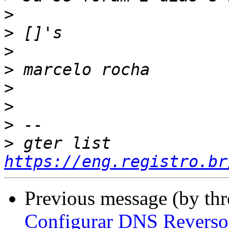
>
>
>
>
>
>
>
>
 gter list    
https://eng.registro.br
Previous message (by th
Configurar DNS Reverso