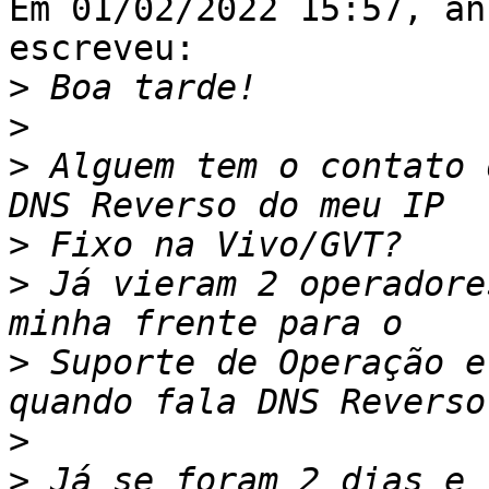
Em 01/02/2022 15:57, an
escreveu:

>
>
>
 Alguem tem o contato 
>
>
 Já vieram 2 operadore
>
 Suporte de Operação e
>
>