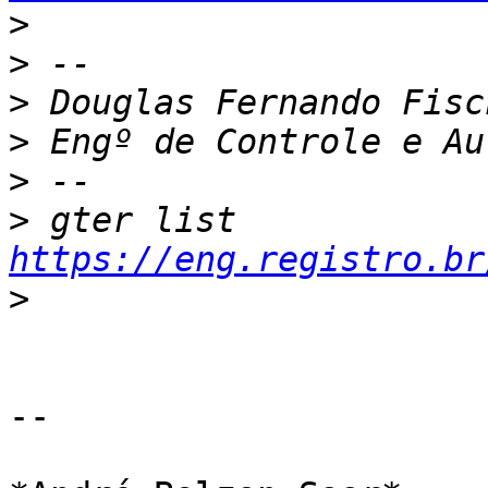
>
>
>
>
>
>
 gter list    
https://eng.registro.br
>
-- 
