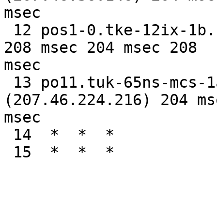
msec

 12 pos1-0.tke-12ix-1b.ntwk.msn.net (207.46.155.5) 
208 msec 204 msec 208

msec

 13 po11.tuk-65ns-mcs-1a.ntwk.msn.net 
(207.46.224.216) 204 ms
msec

 14  *  *  *

 15  *  *  *
