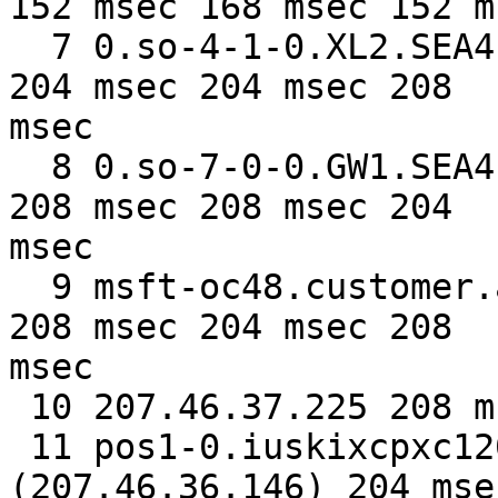
152 msec 168 msec 152 ms
  7 0.so-4-1-0.XL2.SEA4.ALTER.NET (152.63.107.246) 
204 msec 204 msec 208

msec

  8 0.so-7-0-0.GW1.SEA4.ALTER.NET (152.63.107.241) 
208 msec 208 msec 204

msec

  9 msft-oc48.customer.alter.net (157.130.177.254) 
208 msec 204 msec 208

msec

 10 207.46.37.225 208 msec 212 msec 212 msec

 11 pos1-0.iuskixcpxc1202.ntwk.msn.net 
(207.46.36.146) 204 mse