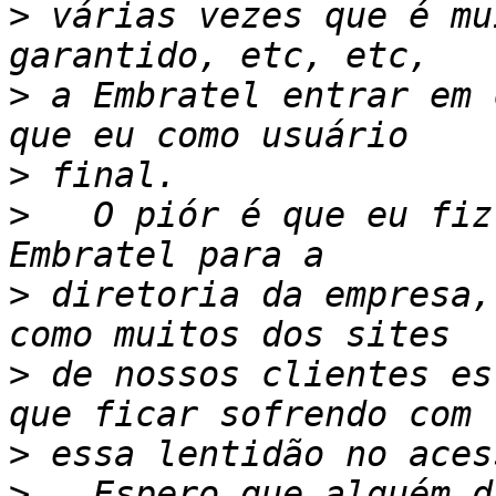
>
 várias vezes que é mu
>
 a Embratel entrar em 
>
>
   O piór é que eu fiz
>
 diretoria da empresa,
>
 de nossos clientes es
>
>
   Espero que alguém d