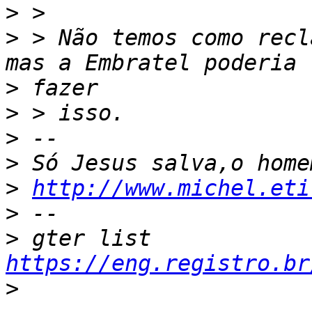
>
>
 > Não temos como recl
>
>
>
>
>
http://www.michel.eti
>
>
 gter list    
https://eng.registro.br
>