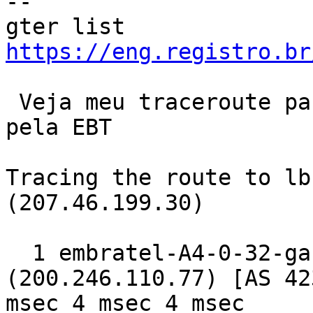
--

gter list    
https://eng.registro.br
 Veja meu traceroute para www.microsoft.com saindo 
pela EBT

Tracing the route to lb
(207.46.199.30)

  1 embratel-A4-0-32-gacc04.spo.embratel.net.br 
(200.246.110.77) [AS 42
msec 4 msec 4 msec
