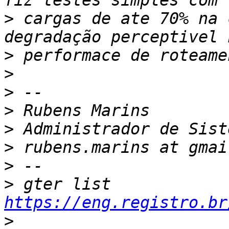
>
 cargas de ate 70% na 
>
>
>
>
>
>
>
>
 gter list    
https://eng.registro.br
>