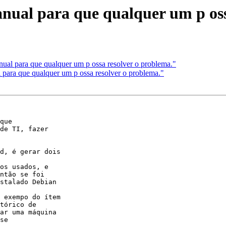
al para que qualquer um p ossa
l para que qualquer um p ossa resolver o problema."
ara que qualquer um p ossa resolver o problema."
que

de TI, fazer

d, é gerar dois

os usados, e

ntão se foi

stalado Debian

 exempo do ítem

tórico de

ar uma máquina

se
