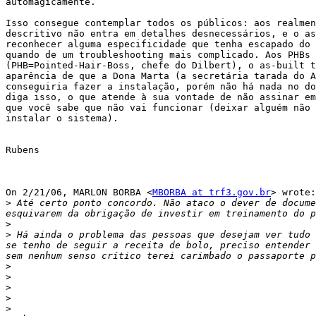
automagicamente.

Isso consegue contemplar todos os públicos: aos realmen
descritivo não entra em detalhes desnecessários, e o as
reconhecer alguma especificidade que tenha escapado do 
quando de um troubleshooting mais complicado. Aos PHBs

(PHB=Pointed-Hair-Boss, chefe do Dilbert), o as-built t
aparência de que a Dona Marta (a secretária tarada do A
conseguiria fazer a instalação, porém não há nada no do
diga isso, o que atende à sua vontade de não assinar em
que você sabe que não vai funcionar (deixar alguém não 
instalar o sistema).

Rubens

On 2/21/06, MARLON BORBA <
MBORBA at trf3.gov.br
> wrote:

>
 Até certo ponto concordo. Não ataco o dever de docume
>
>
 Há ainda o problema das pessoas que desejam ver tudo 
se tenho de seguir a receita de bolo, preciso entender 
>
>
>
>
>