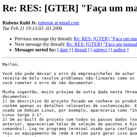
Re: RES: [GTER] "Faça um manu
Rubens Kuhl Jr.
rubensk at gmail.com
Tue Feb 21 19:13:03 -03 2006
Previous message (by thread):
Re: RES: [GTER] "Faça um manua
Next message (by thread):
Re: RES: [GTER] "Faça um manual p
Messages sorted by:
[ date ]
[ thread ]
[ subject ]
[ author ]
Marlon,

Você não pode deixar o erro da empresa/chefes de achar 
receita-de-bolo resolve problemas não-lineares como os 
você cometer o erro de não documentar.

Minha sugestão, muito próxima de outra dada nesta threa
documentos:

1) Um descritivo do projeto focado em conhece os produt
contém apenas os detalhes relevantes de customização. E
usado um Debian Linux, por exemplo, apareceria como "In
Linux Sarge 3.1".

2) Um as-built do projeto com todos os passos dados (no
anterior, apareceriam telas de seleção de pacotes e his
comandos). Log no programa terminal usado para configur
*nix ou equipamento de rede é ótimo para gerar isso qua