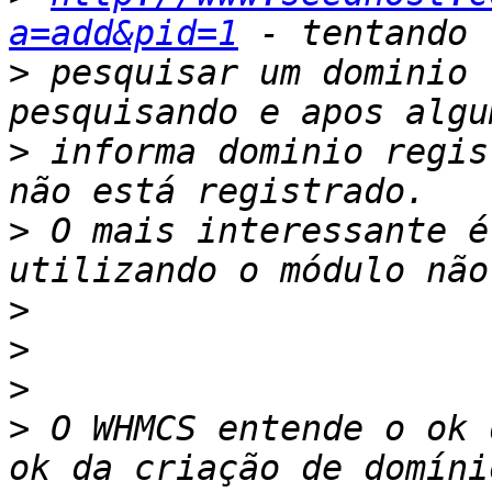
a=add&pid=1
>
 pesquisar um dominio 
>
 informa dominio regis
>
 O mais interessante é
>
>
>
>
 O WHMCS entende o ok 