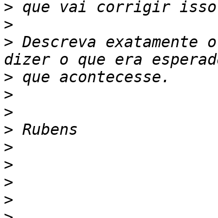
>
>
>
 Descreva exatamente o
>
>
>
>
>
>
>
>
>