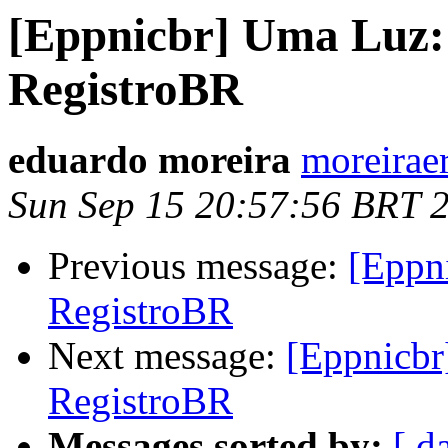
[Eppnicbr] Uma Luz
RegistroBR
eduardo moreira
moreirae
Sun Sep 15 20:57:56 BRT 
Previous message:
[Eppn
RegistroBR
Next message:
[Eppnicb
RegistroBR
Messages sorted by:
[ d