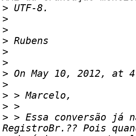
>
>
>
>
>
>
>
>
>
>
>
 > Essa conversão já n