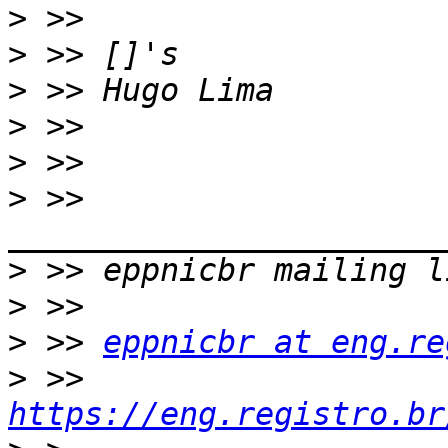
>
>
>
>
>
>
 >> 
>
>
>
 >> 
eppnicbr at eng.re
>
 >> 
https://eng.registro.br