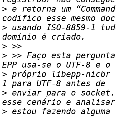
>
 e retorna um “Command
>
 usando ISO-8859-1 tud
>
>
 >> Faço esta pergunta
>
 próprio libepp-nicbr 
>
 enviar para o socket.
>