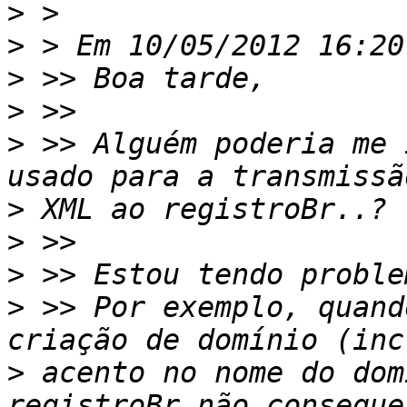
>
>
>
>
>
 >> Alguém poderia me 
>
>
>
>
 >> Por exemplo, quand
>
 acento no nome do dom