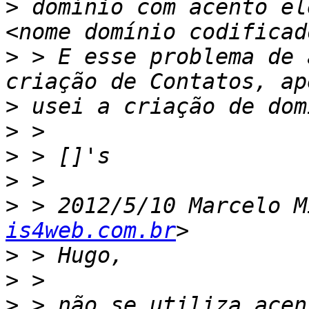
>
 domínio com acento el
>
 > E esse problema de 
>
>
>
>
>
 > 2012/5/10 Marcelo M
is4web.com.br
>
>
>
 > não se utiliza acen