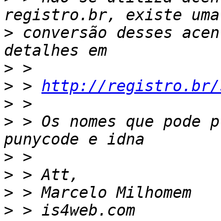
>
 conversão desses acen
>
>
 > 
http://registro.br/
>
>
 > Os nomes que pode p
>
>
>
>