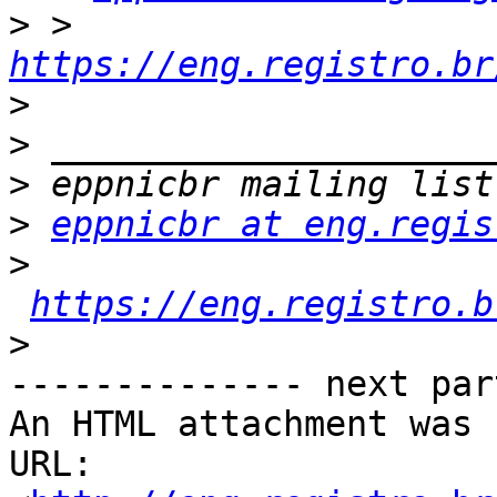
>
 > 
https://eng.registro.br
>
>
>
>
eppnicbr at eng.regis
>
https://eng.registro.b
>
-------------- next par
An HTML attachment was 
URL: 